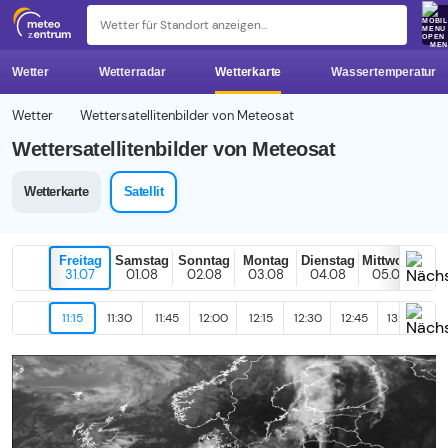
z 
ME
Wetter
Wetterradar
Wetterkarte
Wassertemperatur
Wetter
Wettersatellitenbilder von Meteosat
Wettersatellitenbilder von Meteosat
Wetterkarte
Satellit
Freitag
Samstag
Sonntag
Montag
Dienstag
Mittwoch
H
31.07
01.08
02.08
03.08
04.08
05.08
0
11:15
11:30
11:45
12:00
12:15
12:30
12:45
13:00
13