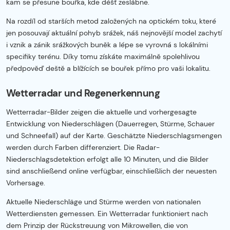
kam se přesune bouřka, kde déšť zeslábne.
Na rozdíl od starších metod založených na optickém toku, které
jen posouvají aktuální pohyb srážek, náš nejnovější model zachytí
i vznik a zánik srážkových buněk a lépe se vyrovná s lokálními
specifiky terénu. Díky tomu získáte maximálně spolehlivou
předpověď deště a blížících se bouřek přímo pro vaši lokalitu.
Wetterradar und Regenerkennung
Wetterradar-Bilder zeigen die aktuelle und vorhergesagte
Entwicklung von Niederschlägen (Dauerregen, Stürme, Schauer
und Schneefall) auf der Karte. Geschätzte Niederschlagsmengen
werden durch Farben differenziert. Die Radar-
Niederschlagsdetektion erfolgt alle 10 Minuten, und die Bilder
sind anschließend online verfügbar, einschließlich der neuesten
Vorhersage.
Aktuelle Niederschläge und Stürme werden von nationalen
Wetterdiensten gemessen. Ein Wetterradar funktioniert nach
dem Prinzip der Rückstreuung von Mikrowellen, die von