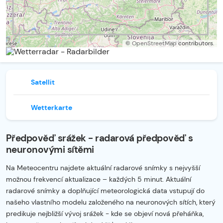
©
OpenStreetMap
contributors.
Satellit
Wetterkarte
Předpověď srážek - radarová předpověď s
neuronovými sítěmi
Na Meteocentru najdete aktuální radarové snímky s nejvyšší
možnou frekvencí aktualizace – každých 5 minut. Aktuální
radarové snímky a doplňující meteorologická data vstupují do
našeho vlastního modelu založeného na neuronových sítích, který
predikuje nejbližší vývoj srážek - kde se objeví nová přeháňka,