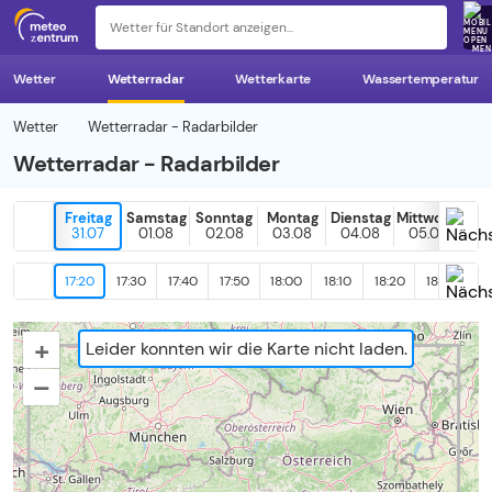
z 
MEN
Wetter
Wetterradar
Wetterkarte
Wassertemperatur
Wetter
Wetterradar - Radarbilder
Wetterradar - Radarbilder
Freitag
Samstag
Sonntag
Montag
Dienstag
Mittwoch
H
31.07
01.08
02.08
03.08
04.08
05.08
0
17:20
17:30
17:40
17:50
18:00
18:10
18:20
18:30
18
+
Leider konnten wir die Karte nicht laden.
–