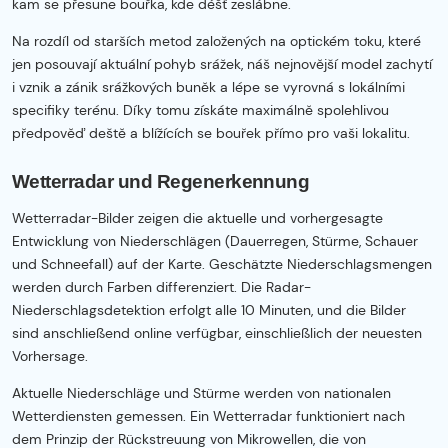
kam se přesune bouřka, kde déšť zeslábne.
Na rozdíl od starších metod založených na optickém toku, které
jen posouvají aktuální pohyb srážek, náš nejnovější model zachytí
i vznik a zánik srážkových buněk a lépe se vyrovná s lokálními
specifiky terénu. Díky tomu získáte maximálně spolehlivou
předpověď deště a blížících se bouřek přímo pro vaši lokalitu.
Wetterradar und Regenerkennung
Wetterradar-Bilder zeigen die aktuelle und vorhergesagte
Entwicklung von Niederschlägen (Dauerregen, Stürme, Schauer
und Schneefall) auf der Karte. Geschätzte Niederschlagsmengen
werden durch Farben differenziert. Die Radar-
Niederschlagsdetektion erfolgt alle 10 Minuten, und die Bilder
sind anschließend online verfügbar, einschließlich der neuesten
Vorhersage.
Aktuelle Niederschläge und Stürme werden von nationalen
Wetterdiensten gemessen. Ein Wetterradar funktioniert nach
dem Prinzip der Rückstreuung von Mikrowellen, die von