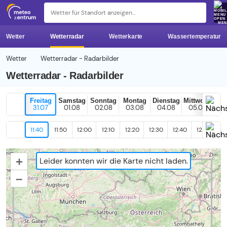
z 
ME
Wetter
Wetterradar
Wetterkarte
Wassertemperatur
Wetter
Wetterradar - Radarbilder
Wetterradar - Radarbilder
Freitag
Samstag
Sonntag
Montag
Dienstag
Mittwoch
H
31.07
01.08
02.08
03.08
04.08
05.08
0
11:40
11:50
12:00
12:10
12:20
12:30
12:40
12:50
13
+
Leider konnten wir die Karte nicht laden.
–