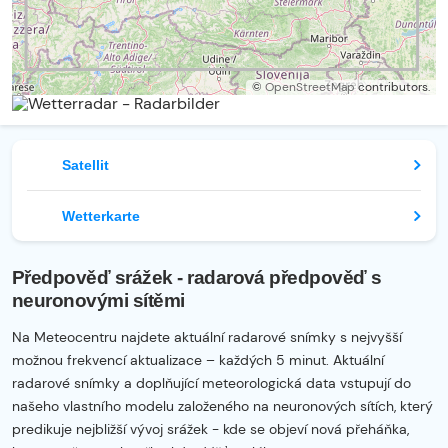
©
OpenStreetMap
contributors.
Satellit
Wetterkarte
Předpověď srážek - radarová předpověď s
neuronovými sítěmi
Na Meteocentru najdete aktuální radarové snímky s nejvyšší
možnou frekvencí aktualizace – každých 5 minut. Aktuální
radarové snímky a doplňující meteorologická data vstupují do
našeho vlastního modelu založeného na neuronových sítích, který
predikuje nejbližší vývoj srážek - kde se objeví nová přeháňka,