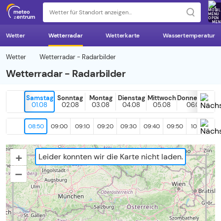
z 
MEN
Wetter
Wetterradar
Wetterkarte
Wassertemperatur
Wetter
Wetterradar - Radarbilder
Wetterradar - Radarbilder
Samstag
Sonntag
Montag
Dienstag
Mittwoch
Donnerstag
01.08
02.08
03.08
04.08
05.08
06.08
08:50
09:00
09:10
09:20
09:30
09:40
09:50
10:00
10
+
Leider konnten wir die Karte nicht laden.
–