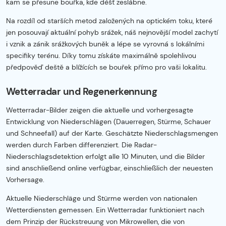
kam se přesune bouřka, kde déšť zeslábne.
Na rozdíl od starších metod založených na optickém toku, které
jen posouvají aktuální pohyb srážek, náš nejnovější model zachytí
i vznik a zánik srážkových buněk a lépe se vyrovná s lokálními
specifiky terénu. Díky tomu získáte maximálně spolehlivou
předpověď deště a blížících se bouřek přímo pro vaši lokalitu.
Wetterradar und Regenerkennung
Wetterradar-Bilder zeigen die aktuelle und vorhergesagte
Entwicklung von Niederschlägen (Dauerregen, Stürme, Schauer
und Schneefall) auf der Karte. Geschätzte Niederschlagsmengen
werden durch Farben differenziert. Die Radar-
Niederschlagsdetektion erfolgt alle 10 Minuten, und die Bilder
sind anschließend online verfügbar, einschließlich der neuesten
Vorhersage.
Aktuelle Niederschläge und Stürme werden von nationalen
Wetterdiensten gemessen. Ein Wetterradar funktioniert nach
dem Prinzip der Rückstreuung von Mikrowellen, die von