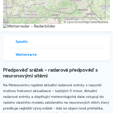
©
OpenStreetMap
contributors.
Satellit
Wetterkarte
Předpověď srážek - radarová předpověď s
neuronovými sítěmi
Na Meteocentru najdete aktuální radarové snímky s nejvyšší
možnou frekvencí aktualizace – každých 5 minut. Aktuální
radarové snímky a doplňující meteorologická data vstupují do
našeho vlastního modelu založeného na neuronových sítích, který
predikuje nejbližší vývoj srážek - kde se objeví nová přeháňka,