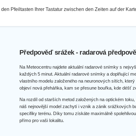
den Pfeiltasten Ihrer Tastatur zwischen den Zeiten auf der Kar
Předpověď srážek - radarová předpově
Na Meteocentru najdete aktuální radarové snímky s nejvyš
každých 5 minut. Aktuální radarové snímky a doplňující me
vlastního modelu založeného na neuronových sítích, který p
objeví nová přeháňka, kam se přesune bouřka, kde déšť z
Na rozdíl od starších metod založených na optickém toku, 
náš nejnovější model zachytí i vznik a zánik srážkových b
specifiky terénu. Díky tomu získáte maximálně spolehlivou
přímo pro vaši lokalitu.