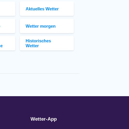
Aktuelles Wetter
e
Wetter morgen
Historisches
ge
Wetter
Wetter-App