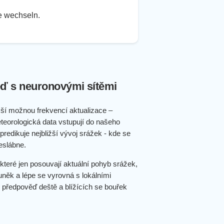
te wechseln.
ď s neuronovými sítěmi
ší možnou frekvencí aktualizace –
teorologická data vstupují do našeho
redikuje nejbližší vývoj srážek - kde se
eslábne.
které jen posouvají aktuální pohyb srážek,
uněk a lépe se vyrovná s lokálními
 předpověď deště a blížících se bouřek