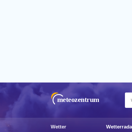
meteozentrum
Wetter
Wetterrada