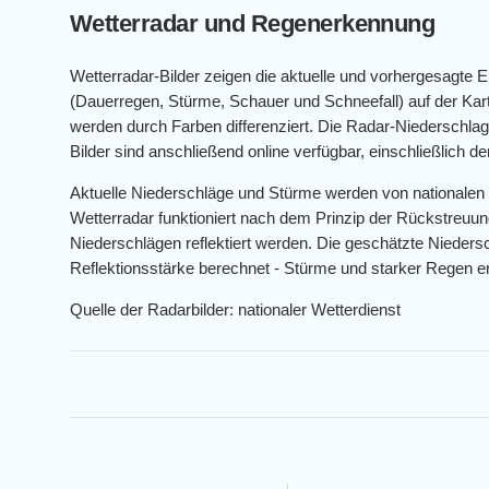
Wetterradar und Regenerkennung
Wetterradar-Bilder zeigen die aktuelle und vorhergesagte 
(Dauerregen, Stürme, Schauer und Schneefall) auf der K
werden durch Farben differenziert. Die Radar-Niederschlags
Bilder sind anschließend online verfügbar, einschließlich 
Aktuelle Niederschläge und Stürme werden von nationalen
Wetterradar funktioniert nach dem Prinzip der Rückstreuun
Niederschlägen reflektiert werden. Die geschätzte Niedersc
Reflektionsstärke berechnet - Stürme und starker Regen er
Quelle der Radarbilder: nationaler Wetterdienst