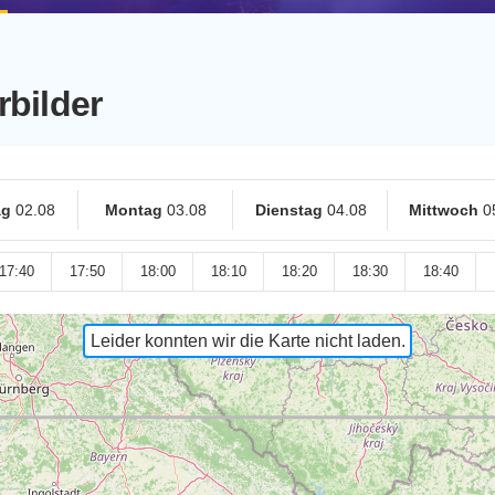
rbilder
ag
02.08
Montag
03.08
Dienstag
04.08
Mittwoch
0
17:40
17:50
18:00
18:10
18:20
18:30
18:40
Leider konnten wir die Karte nicht laden.