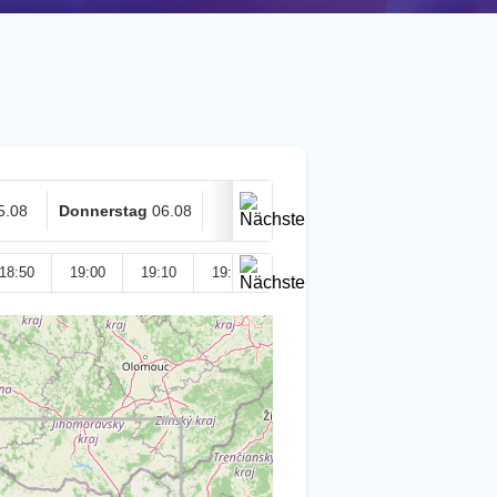
5.08
Donnerstag
06.08
Heute
07.08
18:50
19:00
19:10
19:20
19:30
19:40
19:50