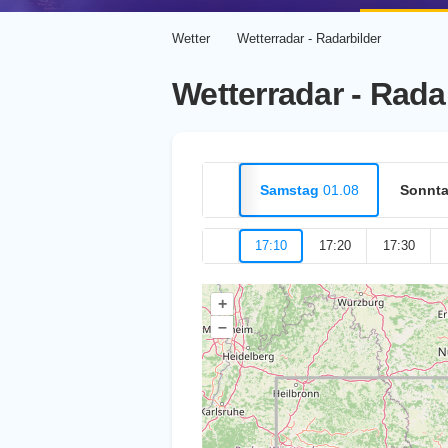
Wetter
Wetterradar - Radarbilder
Wetterradar - Rada
Samstag
01.08
Sonnt
17:10
17:20
17:30
+
–