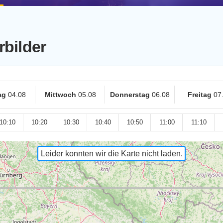
rbilder
ag
04.08
Mittwoch
05.08
Donnerstag
06.08
Freitag
07
10:10
10:20
10:30
10:40
10:50
11:00
11:10
Leider konnten wir die Karte nicht laden.