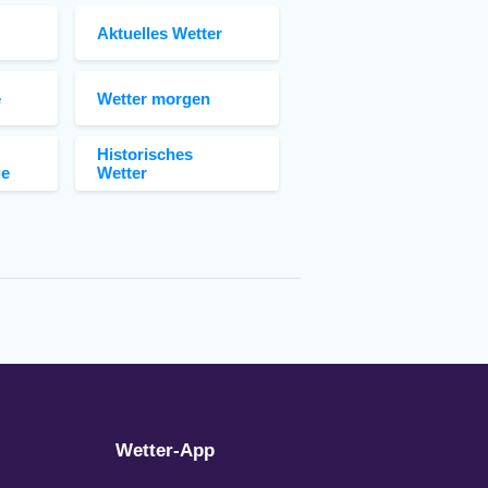
Aktuelles Wetter
e
Wetter morgen
Historisches
ge
Wetter
Wetter-App