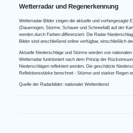
Wetterradar und Regenerkennung
Wetterradar-Bilder zeigen die aktuelle und vorhergesagte 
(Dauerregen, Stürme, Schauer und Schneefall) auf der K
werden durch Farben differenziert. Die Radar-Niederschlags
Bilder sind anschließend online verfügbar, einschließlich 
Aktuelle Niederschläge und Stürme werden von nationalen
Wetterradar funktioniert nach dem Prinzip der Rückstreuun
Niederschlägen reflektiert werden. Die geschätzte Niedersc
Reflektionsstärke berechnet - Stürme und starker Regen er
Quelle der Radarbilder: nationaler Wetterdienst