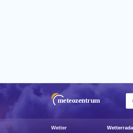
meteozentrum
Wetter
Wetterrada