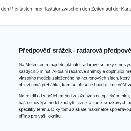
den Pfeiltasten Ihrer Tastatur zwischen den Zeiten auf der Kar
Předpověď srážek - radarová předpově
Na Meteocentru najdete aktuální radarové snímky s nejvyš
každých 5 minut. Aktuální radarové snímky a doplňující me
vlastního modelu založeného na neuronových sítích, který p
objeví nová přeháňka, kam se přesune bouřka, kde déšť z
Na rozdíl od starších metod založených na optickém toku, 
náš nejnovější model zachytí i vznik a zánik srážkových b
specifiky terénu. Díky tomu získáte maximálně spolehlivou
přímo pro vaši lokalitu.