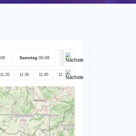
.08
Samstag
08.08
Heute
09.08
11:20
11:30
11:40
11:50
12:00
12:10
12:20