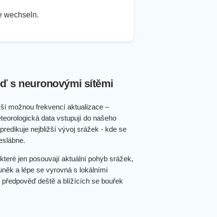
te wechseln.
ď s neuronovými sítěmi
ší možnou frekvencí aktualizace –
teorologická data vstupují do našeho
redikuje nejbližší vývoj srážek - kde se
eslábne.
které jen posouvají aktuální pohyb srážek,
uněk a lépe se vyrovná s lokálními
 předpověď deště a blížících se bouřek