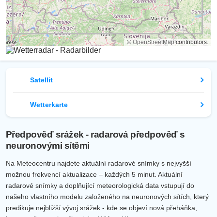
©
OpenStreetMap
contributors.
Satellit
Wetterkarte
Předpověď srážek - radarová předpověď s
neuronovými sítěmi
Na Meteocentru najdete aktuální radarové snímky s nejvyšší
možnou frekvencí aktualizace – každých 5 minut. Aktuální
radarové snímky a doplňující meteorologická data vstupují do
našeho vlastního modelu založeného na neuronových sítích, který
predikuje nejbližší vývoj srážek - kde se objeví nová přeháňka,