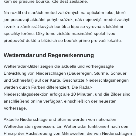
kam se přesune bouřka, kde déšť zeslábne.
Na rozdíl od starších metod založených na optickém toku, které
jen posouvají aktuální pohyb srážek, náš nejnovější model zachytí
i vznik a zánik srážkových buněk a lépe se vyrovná s lokálními
specifiky terénu. Díky tomu získáte maximálně spolehlivou
předpověď deště a blížících se bouřek přímo pro vaši lokalitu.
Wetterradar und Regenerkennung
Wetterradar-Bilder zeigen die aktuelle und vorhergesagte
Entwicklung von Niederschlägen (Dauerregen, Stürme, Schauer
und Schneefall) auf der Karte. Geschätzte Niederschlagsmengen
werden durch Farben differenziert. Die Radar-
Niederschlagsdetektion erfolgt alle 10 Minuten, und die Bilder sind
anschließend online verfügbar, einschließlich der neuesten
Vorhersage.
Aktuelle Niederschläge und Stürme werden von nationalen
Wetterdiensten gemessen. Ein Wetterradar funktioniert nach dem
Prinzip der Rückstreuung von Mikrowellen, die von Niederschlägen