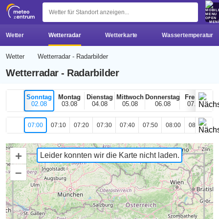
z 
MEN
Wetter
Wetterradar
Wetterkarte
Wassertemperatur
Wetter
Wetterradar - Radarbilder
Wetterradar - Radarbilder
Sonntag
Montag
Dienstag
Mittwoch
Donnerstag
Freitag
02.08
03.08
04.08
05.08
06.08
07.08
07:00
07:10
07:20
07:30
07:40
07:50
08:00
08:10
08
+
Leider konnten wir die Karte nicht laden.
–