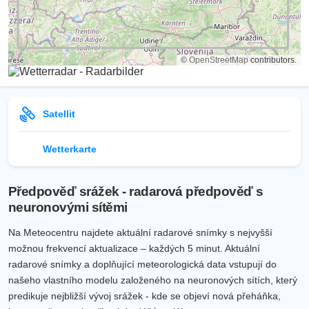
©
OpenStreetMap
contributors.
Satellit
Wetterkarte
Předpověď srážek - radarová předpověď s
neuronovými sítěmi
Na Meteocentru najdete aktuální radarové snímky s nejvyšší
možnou frekvencí aktualizace – každých 5 minut. Aktuální
radarové snímky a doplňující meteorologická data vstupují do
našeho vlastního modelu založeného na neuronových sítích, který
predikuje nejbližší vývoj srážek - kde se objeví nová přeháňka,