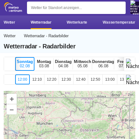
z 
MEN
Wetter
Wetterradar
Wetterkarte
Wassertemperatur
Wetter
Wetterradar - Radarbilder
Wetterradar - Radarbilder
Sonntag
Montag
Dienstag
Mittwoch
Donnerstag
Freitag
02.08
03.08
04.08
05.08
06.08
07.08
12:00
12:10
12:20
12:30
12:40
12:50
13:00
13:10
13
+
–