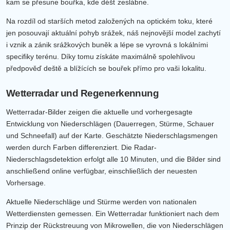
kam se přesune bouřka, kde déšť zeslábne.
Na rozdíl od starších metod založených na optickém toku, které
jen posouvají aktuální pohyb srážek, náš nejnovější model zachytí
i vznik a zánik srážkových buněk a lépe se vyrovná s lokálními
specifiky terénu. Díky tomu získáte maximálně spolehlivou
předpověď deště a blížících se bouřek přímo pro vaši lokalitu.
Wetterradar und Regenerkennung
Wetterradar-Bilder zeigen die aktuelle und vorhergesagte
Entwicklung von Niederschlägen (Dauerregen, Stürme, Schauer
und Schneefall) auf der Karte. Geschätzte Niederschlagsmengen
werden durch Farben differenziert. Die Radar-
Niederschlagsdetektion erfolgt alle 10 Minuten, und die Bilder sind
anschließend online verfügbar, einschließlich der neuesten
Vorhersage.
Aktuelle Niederschläge und Stürme werden von nationalen
Wetterdiensten gemessen. Ein Wetterradar funktioniert nach dem
Prinzip der Rückstreuung von Mikrowellen, die von Niederschlägen