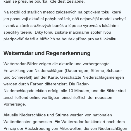
kam se přesune bouřka, kde déšť zeslábne.
Na rozdíl od starších metod založených na optickém toku, které
jen posouvají aktuální pohyb srážek, náš nejnovější model zachytí
i vznik a zánik srážkových buněk a lépe se vyrovná s lokálními
specifiky terénu. Díky tomu získáte maximálně spolehlivou
předpověď deště a blížících se bouřek přímo pro vaši lokalitu.
Wetterradar und Regenerkennung
Wetterradar-Bilder zeigen die aktuelle und vorhergesagte
Entwicklung von Niederschlägen (Dauerregen, Stürme, Schauer
und Schneefall) auf der Karte. Geschätzte Niederschlagsmengen
werden durch Farben differenziert. Die Radar-
Niederschlagsdetektion erfolgt alle 10 Minuten, und die Bilder sind
anschließend online verfügbar, einschließlich der neuesten
Vorhersage.
Aktuelle Niederschläge und Stürme werden von nationalen
Wetterdiensten gemessen. Ein Wetterradar funktioniert nach dem
Prinzip der Rückstreuung von Mikrowellen, die von Niederschlägen