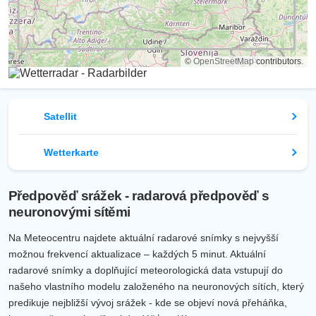
©
OpenStreetMap
contributors.
Satellit
Wetterkarte
Předpověď srážek - radarová předpověď s
neuronovými sítěmi
Na Meteocentru najdete aktuální radarové snímky s nejvyšší
možnou frekvencí aktualizace – každých 5 minut. Aktuální
radarové snímky a doplňující meteorologická data vstupují do
našeho vlastního modelu založeného na neuronových sítích, který
predikuje nejbližší vývoj srážek - kde se objeví nová přeháňka,