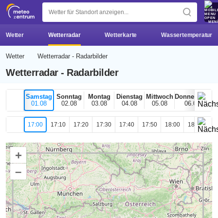
z 
MEN
Wetter
Wetterradar
Wetterkarte
Wassertemperatur
Wetter
Wetterradar - Radarbilder
Wetterradar - Radarbilder
Samstag
Sonntag
Montag
Dienstag
Mittwoch
Donnerstag
01.08
02.08
03.08
04.08
05.08
06.08
17:00
17:10
17:20
17:30
17:40
17:50
18:00
18:10
18
+
–