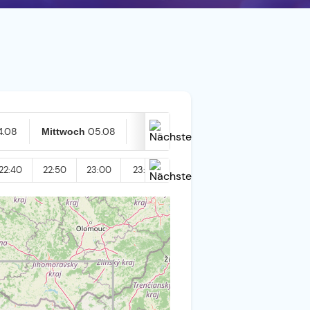
4.08
05.08
06.08
Mittwoch
Heute
22:40
22:50
23:00
23:10
23:20
23:30
23:40