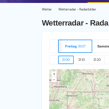
Wetter
Wetterradar - Radarbilder
Wetterradar - Rada
31.07
Freitag
Samst
21:00
21:10
21:20
+
–