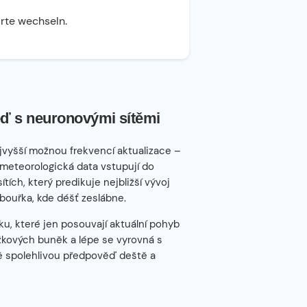
arte wechseln.
ď s neuronovými sítěmi
jvyšší možnou frekvencí aktualizace –
 meteorologická data vstupují do
ch, který predikuje nejbližší vývoj
bouřka, kde déšť zeslábne.
u, které jen posouvají aktuální pohyb
ážkových buněk a lépe se vyrovná s
ně spolehlivou předpověď deště a