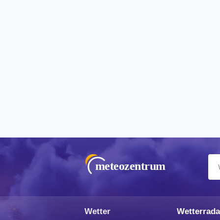
meteozentrum
Wetter
Wetterrada