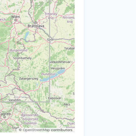
©
OpenStreetMap
contributors.