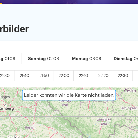
rbilder
01.08
02.08
03.08
0
ag
Sonntag
Montag
Dienstag
21:30
21:40
21:50
22:00
22:10
22:20
22:30
Leider konnten wir die Karte nicht laden.