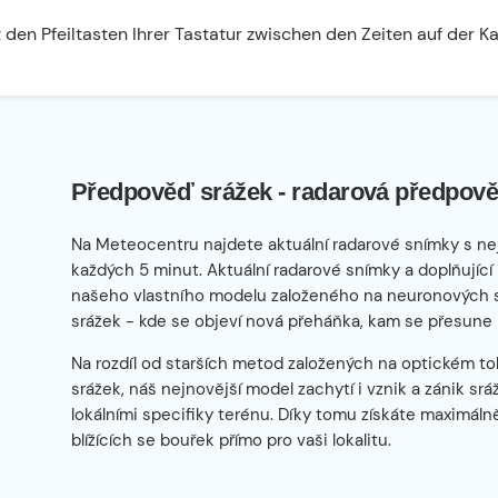
 den Pfeiltasten Ihrer Tastatur zwischen den Zeiten auf der K
Předpověď srážek - radarová předpově
Na Meteocentru najdete aktuální radarové snímky s ne
každých 5 minut. Aktuální radarové snímky a doplňující
našeho vlastního modelu založeného na neuronových sítí
srážek - kde se objeví nová přeháňka, kam se přesune 
Na rozdíl od starších metod založených na optickém tok
srážek, náš nejnovější model zachytí i vznik a zánik sr
lokálními specifiky terénu. Díky tomu získáte maximál
blížících se bouřek přímo pro vaši lokalitu.