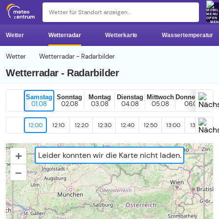
z 
ME
Wetter
Wetterradar
Wetterkarte
Wassertemperatur
Wetter
Wetterradar - Radarbilder
Wetterradar - Radarbilder
Samstag
Sonntag
Montag
Dienstag
Mittwoch
Donnerstag
01.08
02.08
03.08
04.08
05.08
06.08
12:00
12:10
12:20
12:30
12:40
12:50
13:00
13:10
13
+
Leider konnten wir die Karte nicht laden.
–