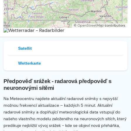
©
OpenStreetMap
contributors.
Satellit
Wetterkarte
Předpověď srážek - radarová předpověď s
neuronovými sítěmi
Na Meteocentru najdete aktuální radarové snímky s nejvyšší
možnou frekvencí aktualizace – každých 5 minut. Aktuální
radarové snímky a doplňující meteorologická data vstupují do
našeho vlastního modelu založeného na neuronových sítích, který
predikuje nejbližší vývoj srážek - kde se objeví nová přeháňka,