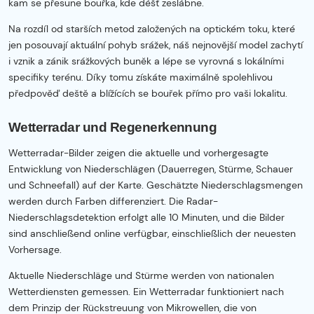
kam se přesune bouřka, kde déšť zeslábne.
Na rozdíl od starších metod založených na optickém toku, které
jen posouvají aktuální pohyb srážek, náš nejnovější model zachytí
i vznik a zánik srážkových buněk a lépe se vyrovná s lokálními
specifiky terénu. Díky tomu získáte maximálně spolehlivou
předpověď deště a blížících se bouřek přímo pro vaši lokalitu.
Wetterradar und Regenerkennung
Wetterradar-Bilder zeigen die aktuelle und vorhergesagte
Entwicklung von Niederschlägen (Dauerregen, Stürme, Schauer
und Schneefall) auf der Karte. Geschätzte Niederschlagsmengen
werden durch Farben differenziert. Die Radar-
Niederschlagsdetektion erfolgt alle 10 Minuten, und die Bilder
sind anschließend online verfügbar, einschließlich der neuesten
Vorhersage.
Aktuelle Niederschläge und Stürme werden von nationalen
Wetterdiensten gemessen. Ein Wetterradar funktioniert nach
dem Prinzip der Rückstreuung von Mikrowellen, die von