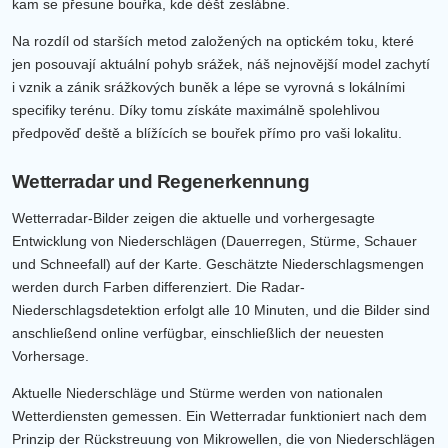
kam se přesune bouřka, kde déšť zeslábne.
Na rozdíl od starších metod založených na optickém toku, které
jen posouvají aktuální pohyb srážek, náš nejnovější model zachytí
i vznik a zánik srážkových buněk a lépe se vyrovná s lokálními
specifiky terénu. Díky tomu získáte maximálně spolehlivou
předpověď deště a blížících se bouřek přímo pro vaši lokalitu.
Wetterradar und Regenerkennung
Wetterradar-Bilder zeigen die aktuelle und vorhergesagte
Entwicklung von Niederschlägen (Dauerregen, Stürme, Schauer
und Schneefall) auf der Karte. Geschätzte Niederschlagsmengen
werden durch Farben differenziert. Die Radar-
Niederschlagsdetektion erfolgt alle 10 Minuten, und die Bilder sind
anschließend online verfügbar, einschließlich der neuesten
Vorhersage.
Aktuelle Niederschläge und Stürme werden von nationalen
Wetterdiensten gemessen. Ein Wetterradar funktioniert nach dem
Prinzip der Rückstreuung von Mikrowellen, die von Niederschlägen