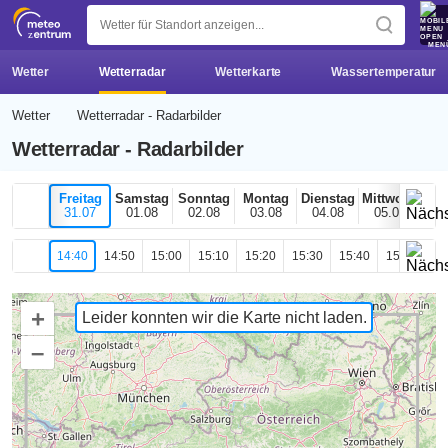
z 
MEN
Wetter
Wetterradar
Wetterkarte
Wassertemperatur
Wetter
Wetterradar - Radarbilder
Wetterradar - Radarbilder
Freitag
Samstag
Sonntag
Montag
Dienstag
Mittwoch
H
31.07
01.08
02.08
03.08
04.08
05.08
0
14:40
14:50
15:00
15:10
15:20
15:30
15:40
15:50
16
+
Leider konnten wir die Karte nicht laden.
–