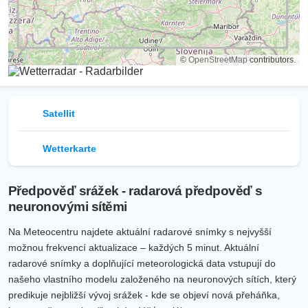
©
OpenStreetMap
contributors.
Satellit
Wetterkarte
Předpověď srážek - radarová předpověď s
neuronovými sítěmi
Na Meteocentru najdete aktuální radarové snímky s nejvyšší
možnou frekvencí aktualizace – každých 5 minut. Aktuální
radarové snímky a doplňující meteorologická data vstupují do
našeho vlastního modelu založeného na neuronových sítích, který
predikuje nejbližší vývoj srážek - kde se objeví nová přeháňka,