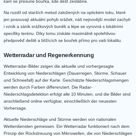
kam se přesune bouřka, kde déšť zeslábne.
Na rozdíl od starších metod založených na optickém toku, které
jen posouvají aktuální pohyb srážek, náš nejnovější model zachytí
i vznik a zánik srážkových buněk a lépe se vyrovná s lokálními
specifiky terénu. Díky tomu získáte maximálně spolehlivou
předpověď deště a blížících se bouřek přímo pro vaši lokalitu.
Wetterradar und Regenerkennung
Wetterradar-Bilder zeigen die aktuelle und vorhergesagte
Entwicklung von Niederschlägen (Dauerregen, Stürme, Schauer
und Schneefall) auf der Karte. Geschätzte Niederschlagsmengen
werden durch Farben differenziert. Die Radar-
Niederschlagsdetektion erfolgt alle 10 Minuten, und die Bilder sind
anschließend online verfügbar, einschließlich der neuesten
Vorhersage.
Aktuelle Niederschläge und Stürme werden von nationalen
Wetterdiensten gemessen. Ein Wetterradar funktioniert nach dem
Prinzip der Rückstreuung von Mikrowellen, die von Niederschlägen