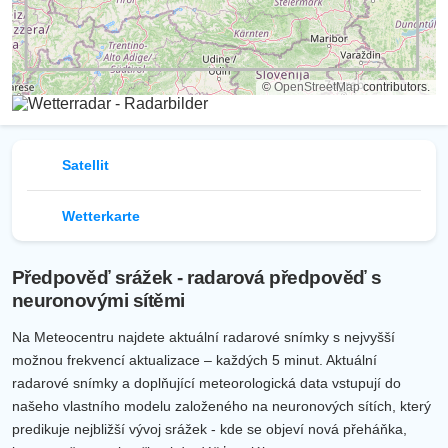
©
OpenStreetMap
contributors.
Satellit
Wetterkarte
Předpověď srážek - radarová předpověď s
neuronovými sítěmi
Na Meteocentru najdete aktuální radarové snímky s nejvyšší
možnou frekvencí aktualizace – každých 5 minut. Aktuální
radarové snímky a doplňující meteorologická data vstupují do
našeho vlastního modelu založeného na neuronových sítích, který
predikuje nejbližší vývoj srážek - kde se objeví nová přeháňka,