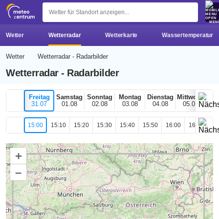
z 
MEN
Wetter
Wetterradar
Wetterkarte
Wassertemperatur
Wetter
Wetterradar - Radarbilder
Wetterradar - Radarbilder
Freitag
Samstag
Sonntag
Montag
Dienstag
Mittwoch
H
31.07
01.08
02.08
03.08
04.08
05.08
0
15:00
15:10
15:20
15:30
15:40
15:50
16:00
16:10
16
+
–