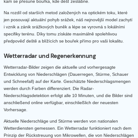
kam se přesune bouřka, kde déšť zeslábne.
Na rozdíl od starších metod založených na optickém toku, které
jen posouvají aktuální pohyb srážek, náš nejnovější model zachytí
i vznik a zánik srážkových buněk a lépe se vyrovná s lokálními
specifiky terénu. Díky tomu získáte maximálně spolehlivou
předpověď deště a blížících se bouřek přímo pro vaši lokalitu.
Wetterradar und Regenerkennung
Wetterradar-Bilder zeigen die aktuelle und vorhergesagte
Entwicklung von Niederschlägen (Dauerregen, Stürme, Schauer
und Schneefall) auf der Karte. Geschätzte Niederschlagsmengen
werden durch Farben differenziert. Die Radar-
Niederschlagsdetektion erfolgt alle 10 Minuten, und die Bilder sind
anschließend online verfügbar, einschließlich der neuesten
Vorhersage.
Aktuelle Niederschläge und Stürme werden von nationalen
Wetterdiensten gemessen. Ein Wetterradar funktioniert nach dem
Prinzip der Rückstreuung von Mikrowellen, die von Niederschlägen