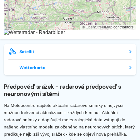
©
OpenStreetMap
contributors.
Satellit
Wetterkarte
Předpověď srážek - radarová předpověď s
neuronovými sítěmi
Na Meteocentru najdete aktuální radarové snímky s nejvyšší
možnou frekvencí aktualizace – každých 5 minut. Aktuální
radarové snímky a doplňující meteorologická data vstupují do
našeho vlastního modelu založeného na neuronových sítích, který
predikuje nejbližší vývoj srážek - kde se objeví nová přeháňka,