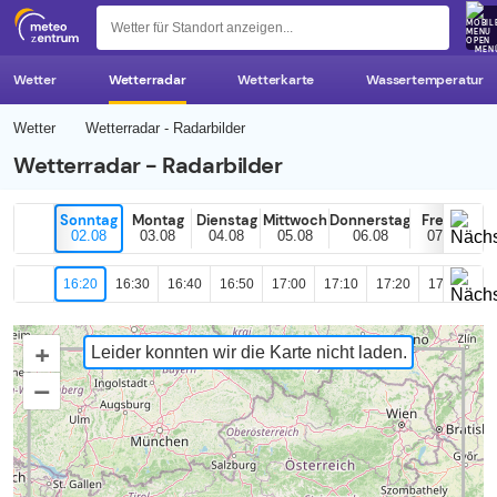
z 
MEN
Wetter
Wetterradar
Wetterkarte
Wassertemperatur
Wetter
Wetterradar - Radarbilder
Wetterradar - Radarbilder
Sonntag
Montag
Dienstag
Mittwoch
Donnerstag
Freitag
02.08
03.08
04.08
05.08
06.08
07.08
16:20
16:30
16:40
16:50
17:00
17:10
17:20
17:30
17
+
Leider konnten wir die Karte nicht laden.
–