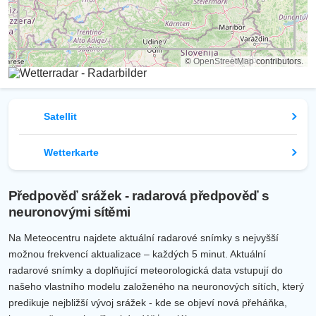
©
OpenStreetMap
contributors.
Satellit
Wetterkarte
Předpověď srážek - radarová předpověď s
neuronovými sítěmi
Na Meteocentru najdete aktuální radarové snímky s nejvyšší
možnou frekvencí aktualizace – každých 5 minut. Aktuální
radarové snímky a doplňující meteorologická data vstupují do
našeho vlastního modelu založeného na neuronových sítích, který
predikuje nejbližší vývoj srážek - kde se objeví nová přeháňka,