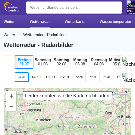
z 
MEN
Wetter
Wetterradar
Wetterkarte
Wassertemperatur
Wetter
Wetterradar - Radarbilder
Wetterradar - Radarbilder
Freitag
Samstag
Sonntag
Montag
Dienstag
Mittwoch
H
31.07
01.08
02.08
03.08
04.08
05.08
0
14:40
14:50
15:00
15:10
15:20
15:30
15:40
15:50
16
+
Leider konnten wir die Karte nicht laden.
–