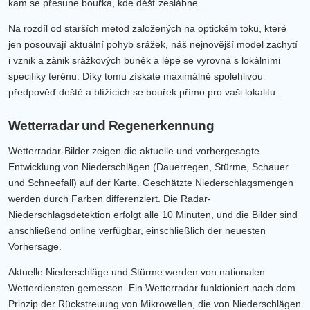
kam se přesune bouřka, kde déšť zeslábne.
Na rozdíl od starších metod založených na optickém toku, které
jen posouvají aktuální pohyb srážek, náš nejnovější model zachytí
i vznik a zánik srážkových buněk a lépe se vyrovná s lokálními
specifiky terénu. Díky tomu získáte maximálně spolehlivou
předpověď deště a blížících se bouřek přímo pro vaši lokalitu.
Wetterradar und Regenerkennung
Wetterradar-Bilder zeigen die aktuelle und vorhergesagte
Entwicklung von Niederschlägen (Dauerregen, Stürme, Schauer
und Schneefall) auf der Karte. Geschätzte Niederschlagsmengen
werden durch Farben differenziert. Die Radar-
Niederschlagsdetektion erfolgt alle 10 Minuten, und die Bilder sind
anschließend online verfügbar, einschließlich der neuesten
Vorhersage.
Aktuelle Niederschläge und Stürme werden von nationalen
Wetterdiensten gemessen. Ein Wetterradar funktioniert nach dem
Prinzip der Rückstreuung von Mikrowellen, die von Niederschlägen