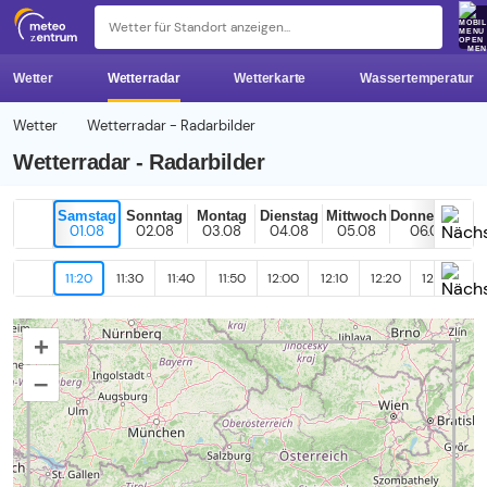
z 
ME
Wetter
Wetterradar
Wetterkarte
Wassertemperatur
Wetter
Wetterradar - Radarbilder
Wetterradar - Radarbilder
Samstag
Sonntag
Montag
Dienstag
Mittwoch
Donnerstag
01.08
02.08
03.08
04.08
05.08
06.08
11:20
11:30
11:40
11:50
12:00
12:10
12:20
12:30
12
+
–