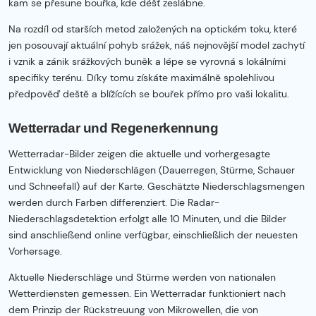
kam se přesune bouřka, kde déšť zeslábne.
Na rozdíl od starších metod založených na optickém toku, které
jen posouvají aktuální pohyb srážek, náš nejnovější model zachytí
i vznik a zánik srážkových buněk a lépe se vyrovná s lokálními
specifiky terénu. Díky tomu získáte maximálně spolehlivou
předpověď deště a blížících se bouřek přímo pro vaši lokalitu.
Wetterradar und Regenerkennung
Wetterradar-Bilder zeigen die aktuelle und vorhergesagte
Entwicklung von Niederschlägen (Dauerregen, Stürme, Schauer
und Schneefall) auf der Karte. Geschätzte Niederschlagsmengen
werden durch Farben differenziert. Die Radar-
Niederschlagsdetektion erfolgt alle 10 Minuten, und die Bilder
sind anschließend online verfügbar, einschließlich der neuesten
Vorhersage.
Aktuelle Niederschläge und Stürme werden von nationalen
Wetterdiensten gemessen. Ein Wetterradar funktioniert nach
dem Prinzip der Rückstreuung von Mikrowellen, die von