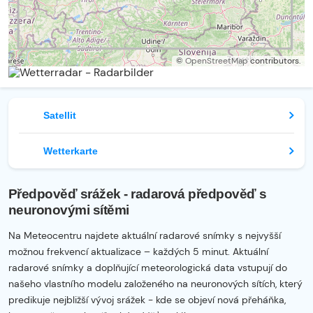
©
OpenStreetMap
contributors.
Satellit
Wetterkarte
Předpověď srážek - radarová předpověď s
neuronovými sítěmi
Na Meteocentru najdete aktuální radarové snímky s nejvyšší
možnou frekvencí aktualizace – každých 5 minut. Aktuální
radarové snímky a doplňující meteorologická data vstupují do
našeho vlastního modelu založeného na neuronových sítích, který
predikuje nejbližší vývoj srážek - kde se objeví nová přeháňka,