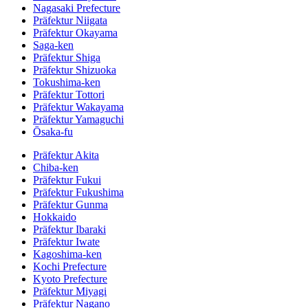
Nagasaki Prefecture
Präfektur Niigata
Präfektur Okayama
Saga-ken
Präfektur Shiga
Präfektur Shizuoka
Tokushima-ken
Präfektur Tottori
Präfektur Wakayama
Präfektur Yamaguchi
Ōsaka-fu
Präfektur Akita
Chiba-ken
Präfektur Fukui
Präfektur Fukushima
Präfektur Gunma
Hokkaido
Präfektur Ibaraki
Präfektur Iwate
Kagoshima-ken
Kochi Prefecture
Kyoto Prefecture
Präfektur Miyagi
Präfektur Nagano