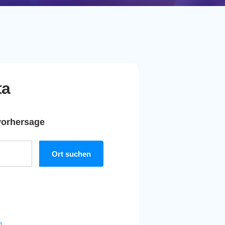
ta
vorhersage
n