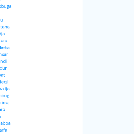
bbuġa
gu
ntana
dja
kara
lieħa
nxar
endi
dur
bat
ieqi
wkija
bbuġ
rrieq
arb
n
qabba
arfa