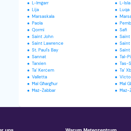
L-Imġarr
L-Isla
Lija
Luqa
Marsaskala
Marsa
Paola
Pemb
Qormi
Safi
Saint John
Saint 
Saint Lawrence
Saint
St. Paul's Bay
Saint
Sannat
Tal-P
Tarxien
Tas-S
Ta’ Kerċem
Ta’ X
Valletta
Victo
Ħal Għargħur
Ħal G
Ħaż-Żabbar
Ħaż-
er uns
Warum Meteozentrum