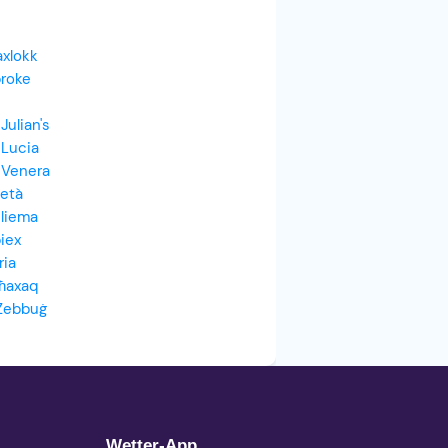
xlokk
roke
Julian's
 Lucia
 Venera
ietà
liema
biex
ria
ħaxaq
Żebbuġ
Wetter-App