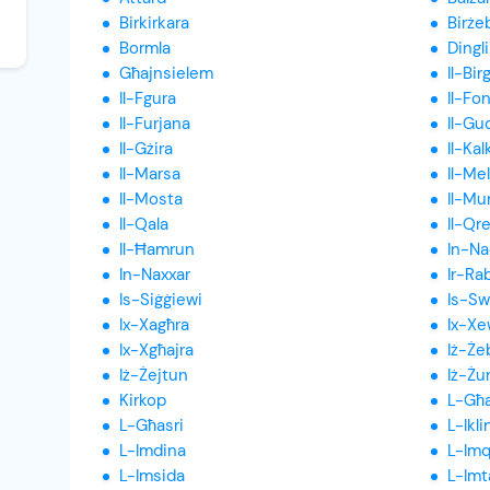
Birkirkara
Birże
Bormla
Dingli
Għajnsielem
Il-Bir
Il-Fgura
Il-Fo
Il-Furjana
Il-Gu
Il-Gżira
Il-Kal
Il-Marsa
Il-Mel
Il-Mosta
Il-Mu
Il-Qala
Il-Qr
Il-Ħamrun
In-Na
In-Naxxar
Ir-Ra
Is-Siġġiewi
Is-Sw
Ix-Xagħra
Ix-Xe
Ix-Xgħajra
Iż-Że
Iż-Żejtun
Iż-Żu
Kirkop
L-Għ
L-Għasri
L-Ikli
L-Imdina
L-Im
L-Imsida
L-Imt