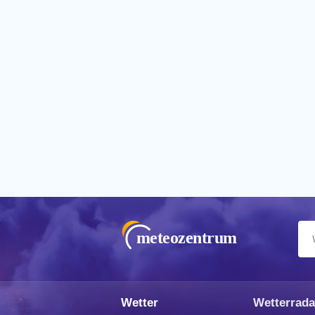
meteozentrum
Wetter
Wetterrada