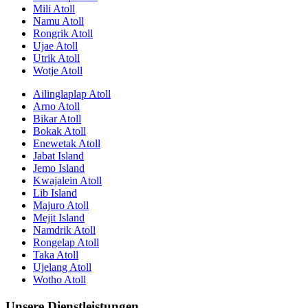
Mili Atoll
Namu Atoll
Rongrik Atoll
Ujae Atoll
Utrik Atoll
Wotje Atoll
Ailinglaplap Atoll
Arno Atoll
Bikar Atoll
Bokak Atoll
Enewetak Atoll
Jabat Island
Jemo Island
Kwajalein Atoll
Lib Island
Majuro Atoll
Mejit Island
Namdrik Atoll
Rongelap Atoll
Taka Atoll
Ujelang Atoll
Wotho Atoll
Unsere Dienstleistungen