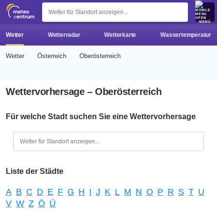
z 
MENÜ
Wetter
Wetterradar
Wetterkarte
Wassertemperatur
Wetter
Österreich
Oberösterreich
Wettervorhersage – Oberösterreich
Für welche Stadt suchen Sie eine Wettervorhersage
Liste der Städte
A
B
C
D
E
F
G
H
I
J
K
L
M
N
O
P
R
S
T
U
V
W
Z
Ö
Ü