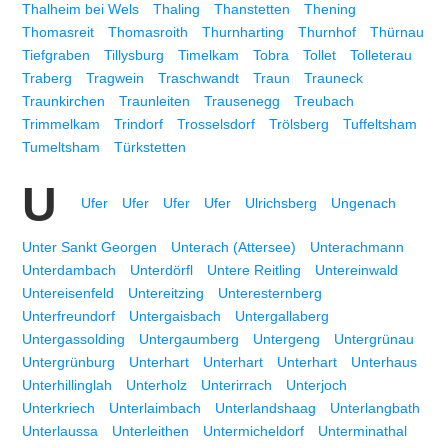
Thalheim bei Wels
Thaling
Thanstetten
Thening
Thomasreit
Thomasroith
Thurnharting
Thurnhof
Thürnau
Tiefgraben
Tillysburg
Timelkam
Tobra
Tollet
Tolleterau
Traberg
Tragwein
Traschwandt
Traun
Trauneck
Traunkirchen
Traunleiten
Trausenegg
Treubach
Trimmelkam
Trindorf
Trosselsdorf
Trölsberg
Tuffeltsham
Tumeltsham
Türkstetten
U
Ufer
Ufer
Ufer
Ufer
Ulrichsberg
Ungenach
Unter Sankt Georgen
Unterach (Attersee)
Unterachmann
Unterdambach
Unterdörfl
Untere Reitling
Untereinwald
Untereisenfeld
Untereitzing
Unteresternberg
Unterfreundorf
Untergaisbach
Untergallaberg
Untergassolding
Untergaumberg
Untergeng
Untergrünau
Untergrünburg
Unterhart
Unterhart
Unterhart
Unterhaus
Unterhillinglah
Unterholz
Unterirrach
Unterjoch
Unterkriech
Unterlaimbach
Unterlandshaag
Unterlangbath
Unterlaussa
Unterleithen
Untermicheldorf
Unterminathal