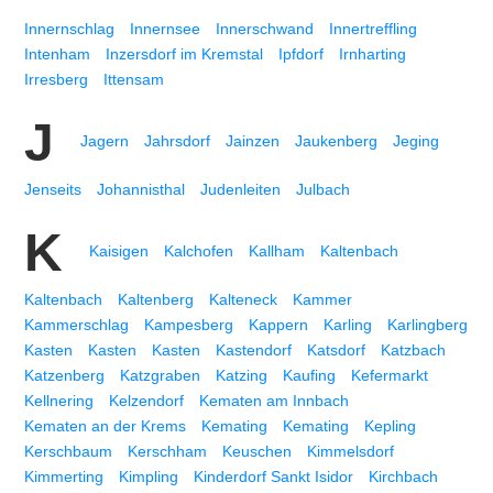
Innernschlag
Innernsee
Innerschwand
Innertreffling
Intenham
Inzersdorf im Kremstal
Ipfdorf
Irnharting
Irresberg
Ittensam
J
Jagern
Jahrsdorf
Jainzen
Jaukenberg
Jeging
Jenseits
Johannisthal
Judenleiten
Julbach
K
Kaisigen
Kalchofen
Kallham
Kaltenbach
Kaltenbach
Kaltenberg
Kalteneck
Kammer
Kammerschlag
Kampesberg
Kappern
Karling
Karlingberg
Kasten
Kasten
Kasten
Kastendorf
Katsdorf
Katzbach
Katzenberg
Katzgraben
Katzing
Kaufing
Kefermarkt
Kellnering
Kelzendorf
Kematen am Innbach
Kematen an der Krems
Kemating
Kemating
Kepling
Kerschbaum
Kerschham
Keuschen
Kimmelsdorf
Kimmerting
Kimpling
Kinderdorf Sankt Isidor
Kirchbach