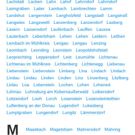
Lachstatt
Lacken
Lahn
Lahof
Lahrndorf
Lahrndorf
Laimgräben
Laiter
Lambach
Lambrechten
Lamm
Landshut
Langenstein
Langholzfeld
Langstadl
Langstraß
Langwies
Langzwettl
Lanzenberg
Lanzendorf
Lasberg
Lasern
Lassersdorf
Laufenbach
Lauffen
Laussa
Lauterbach
Lebertsham
Lehen
Lehen
Leidern
Leithen
Lembach im Mühlkreis
Lengau
Lengau
Lenzing
Leombach
Leonding
Leonstein
Leopoldshofstatt
Leoprechting
Leppersdorf
Lest
Leumühle
Lichtenau
Lichtenau im Mühlkreis
Lichtenberg
Lichtenegg
Liebenau
Liebenstein
Liebenstein
Limberg
Lina
Lindach
Lindach
Lindau
Lindau
Linden
Linden
Linz
Linzerberg
Litzlberg
Lixlau
Loa
Lobenstein
Lochen
Lohen
Lohened
Lohnau
Lohnsburg am Kobernaußerwald
Loibersdorf
Loitzendorf
Looh
Lorch
Losenstein
Losensteinleithen
Luftenberg an der Donau
Lugendorf
Lukasberg
Lumplgraben
Lungendorf
Lungitz
Lämmerstorf
M
Maasbach
Magetsham
Mahrersdorf
Mahring