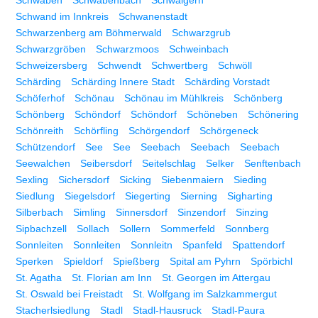
Schwaben
Schwabenbach
Schwaigern
Schwand im Innkreis
Schwanenstadt
Schwarzenberg am Böhmerwald
Schwarzgrub
Schwarzgröben
Schwarzmoos
Schweinbach
Schweizersberg
Schwendt
Schwertberg
Schwöll
Schärding
Schärding Innere Stadt
Schärding Vorstadt
Schöferhof
Schönau
Schönau im Mühlkreis
Schönberg
Schönberg
Schöndorf
Schöndorf
Schöneben
Schönering
Schönreith
Schörfling
Schörgendorf
Schörgeneck
Schützendorf
See
See
Seebach
Seebach
Seebach
Seewalchen
Seibersdorf
Seitelschlag
Selker
Senftenbach
Sexling
Sichersdorf
Sicking
Siebenmaiern
Sieding
Siedlung
Siegelsdorf
Siegerting
Sierning
Sigharting
Silberbach
Simling
Sinnersdorf
Sinzendorf
Sinzing
Sipbachzell
Sollach
Sollern
Sommerfeld
Sonnberg
Sonnleiten
Sonnleiten
Sonnleitn
Spanfeld
Spattendorf
Sperken
Spieldorf
Spießberg
Spital am Pyhrn
Spörbichl
St. Agatha
St. Florian am Inn
St. Georgen im Attergau
St. Oswald bei Freistadt
St. Wolfgang im Salzkammergut
Stacherlsiedlung
Stadl
Stadl-Hausruck
Stadl-Paura