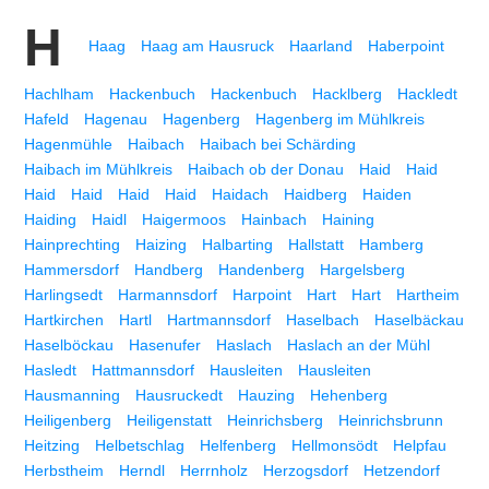
H
Haag
Haag am Hausruck
Haarland
Haberpoint
Hachlham
Hackenbuch
Hackenbuch
Hacklberg
Hackledt
Hafeld
Hagenau
Hagenberg
Hagenberg im Mühlkreis
Hagenmühle
Haibach
Haibach bei Schärding
Haibach im Mühlkreis
Haibach ob der Donau
Haid
Haid
Haid
Haid
Haid
Haid
Haidach
Haidberg
Haiden
Haiding
Haidl
Haigermoos
Hainbach
Haining
Hainprechting
Haizing
Halbarting
Hallstatt
Hamberg
Hammersdorf
Handberg
Handenberg
Hargelsberg
Harlingsedt
Harmannsdorf
Harpoint
Hart
Hart
Hartheim
Hartkirchen
Hartl
Hartmannsdorf
Haselbach
Haselbäckau
Haselböckau
Hasenufer
Haslach
Haslach an der Mühl
Hasledt
Hattmannsdorf
Hausleiten
Hausleiten
Hausmanning
Hausruckedt
Hauzing
Hehenberg
Heiligenberg
Heiligenstatt
Heinrichsberg
Heinrichsbrunn
Heitzing
Helbetschlag
Helfenberg
Hellmonsödt
Helpfau
Herbstheim
Herndl
Herrnholz
Herzogsdorf
Hetzendorf