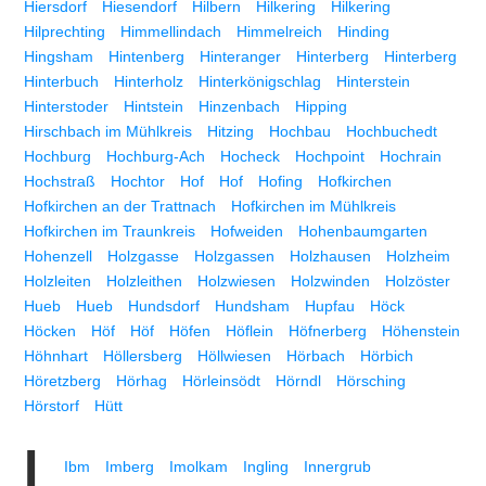
Hiersdorf
Hiesendorf
Hilbern
Hilkering
Hilkering
Hilprechting
Himmellindach
Himmelreich
Hinding
Hingsham
Hintenberg
Hinteranger
Hinterberg
Hinterberg
Hinterbuch
Hinterholz
Hinterkönigschlag
Hinterstein
Hinterstoder
Hintstein
Hinzenbach
Hipping
Hirschbach im Mühlkreis
Hitzing
Hochbau
Hochbuchedt
Hochburg
Hochburg-Ach
Hocheck
Hochpoint
Hochrain
Hochstraß
Hochtor
Hof
Hof
Hofing
Hofkirchen
Hofkirchen an der Trattnach
Hofkirchen im Mühlkreis
Hofkirchen im Traunkreis
Hofweiden
Hohenbaumgarten
Hohenzell
Holzgasse
Holzgassen
Holzhausen
Holzheim
Holzleiten
Holzleithen
Holzwiesen
Holzwinden
Holzöster
Hueb
Hueb
Hundsdorf
Hundsham
Hupfau
Höck
Höcken
Höf
Höf
Höfen
Höflein
Höfnerberg
Höhenstein
Höhnhart
Höllersberg
Höllwiesen
Hörbach
Hörbich
Höretzberg
Hörhag
Hörleinsödt
Hörndl
Hörsching
Hörstorf
Hütt
I
Ibm
Imberg
Imolkam
Ingling
Innergrub