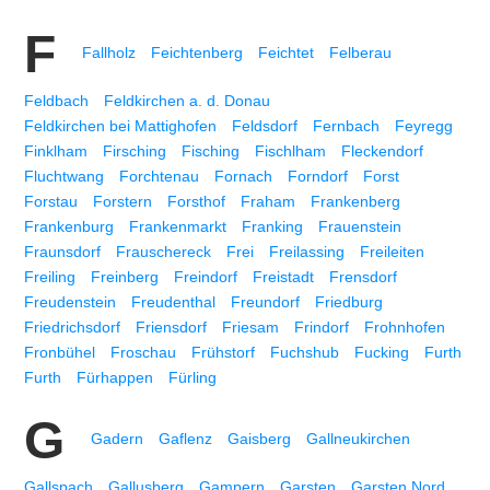
F
Fallholz
Feichtenberg
Feichtet
Felberau
Feldbach
Feldkirchen a. d. Donau
Feldkirchen bei Mattighofen
Feldsdorf
Fernbach
Feyregg
Finklham
Firsching
Fisching
Fischlham
Fleckendorf
Fluchtwang
Forchtenau
Fornach
Forndorf
Forst
Forstau
Forstern
Forsthof
Fraham
Frankenberg
Frankenburg
Frankenmarkt
Franking
Frauenstein
Fraunsdorf
Frauschereck
Frei
Freilassing
Freileiten
Freiling
Freinberg
Freindorf
Freistadt
Frensdorf
Freudenstein
Freudenthal
Freundorf
Friedburg
Friedrichsdorf
Friensdorf
Friesam
Frindorf
Frohnhofen
Fronbühel
Froschau
Frühstorf
Fuchshub
Fucking
Furth
Furth
Fürhappen
Fürling
G
Gadern
Gaflenz
Gaisberg
Gallneukirchen
Gallspach
Gallusberg
Gampern
Garsten
Garsten Nord