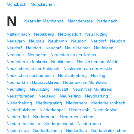
Münzbach
Münzkirchen
N
Naarn im Machlande
Nachdemsee
Nadelbach
Natternbach
Nebelberg
Nettingsdorf
Neu Hütting
Neuaigen
Neubau
Neubrunn
Neudorf
Neudorf
Neudorf
Neudorf
Neudorf
Neudorf
Neue Heimat
Neufelden
Neuhaus
Neuhofen
Neuhofen an der Krems
Neuhofen im Innkreis
Neukirchen
Neukirchen am Walde
Neukirchen an der Enknach
Neukirchen an der Vöckla
Neukirchen bei Lambach
Neulichtenberg
Neuling
Neumarkt im Hausruckkreis
Neumarkt im Mühlkreis
Neundling
Neuratting
Neustift
Neustift im Mühlkreis
Neustiftgraben
Neuzeug
Neußerling
Neydharting
Niederbairing
Niedergrafing
Niederham
Niederheischbach
Niederholzham
Niederkappel
Niederlaab
Niederlebing
Niederndorf
Niederndorf
Niederneukirchen
Niederottensheim
Niederperwend
Niederranna
Niederstraß
Niederthalheim
Niederthan
Niederwaldkirchen