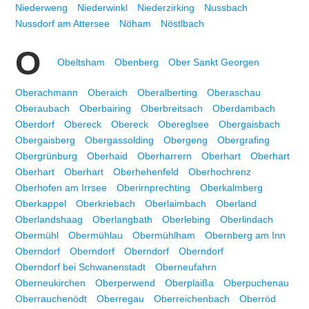
Niederweng
Niederwinkl
Niederzirking
Nussbach
Nussdorf am Attersee
Nöham
Nöstlbach
O
Obeltsham
Obenberg
Ober Sankt Georgen
Oberachmann
Oberaich
Oberalberting
Oberaschau
Oberaubach
Oberbairing
Oberbreitsach
Oberdambach
Oberdorf
Obereck
Obereck
Obereglsee
Obergaisbach
Obergaisberg
Obergassolding
Obergeng
Obergrafing
Obergrünburg
Oberhaid
Oberharrern
Oberhart
Oberhart
Oberhart
Oberhart
Oberhehenfeld
Oberhochrenz
Oberhofen am Irrsee
Oberirnprechting
Oberkalmberg
Oberkappel
Oberkriebach
Oberlaimbach
Oberland
Oberlandshaag
Oberlangbath
Oberlebing
Oberlindach
Obermühl
Obermühlau
Obermühlham
Obernberg am Inn
Oberndorf
Oberndorf
Oberndorf
Oberndorf
Oberndorf bei Schwanenstadt
Oberneufahrn
Oberneukirchen
Oberperwend
Oberplaißa
Oberpuchenau
Oberrauchenödt
Oberregau
Oberreichenbach
Oberröd