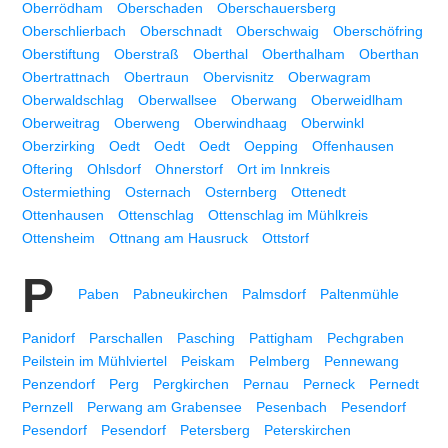
Oberrödham
Oberschaden
Oberschauersberg
Oberschlierbach
Oberschnadt
Oberschwaig
Oberschöfring
Oberstiftung
Oberstraß
Oberthal
Oberthalham
Oberthan
Obertrattnach
Obertraun
Obervisnitz
Oberwagram
Oberwaldschlag
Oberwallsee
Oberwang
Oberweidlham
Oberweitrag
Oberweng
Oberwindhaag
Oberwinkl
Oberzirking
Oedt
Oedt
Oedt
Oepping
Offenhausen
Oftering
Ohlsdorf
Ohnerstorf
Ort im Innkreis
Ostermiething
Osternach
Osternberg
Ottenedt
Ottenhausen
Ottenschlag
Ottenschlag im Mühlkreis
Ottensheim
Ottnang am Hausruck
Ottstorf
P
Paben
Pabneukirchen
Palmsdorf
Paltenmühle
Panidorf
Parschallen
Pasching
Pattigham
Pechgraben
Peilstein im Mühlviertel
Peiskam
Pelmberg
Pennewang
Penzendorf
Perg
Pergkirchen
Pernau
Perneck
Pernedt
Pernzell
Perwang am Grabensee
Pesenbach
Pesendorf
Pesendorf
Pesendorf
Petersberg
Peterskirchen