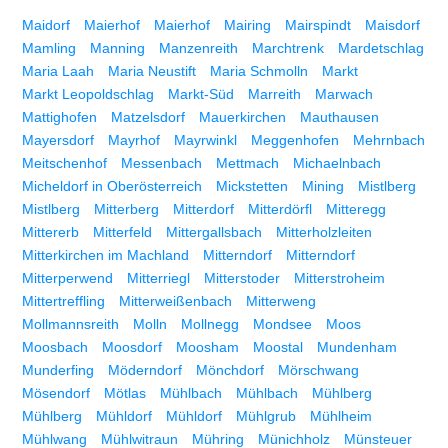
Maidorf
Maierhof
Maierhof
Mairing
Mairspindt
Maisdorf
Mamling
Manning
Manzenreith
Marchtrenk
Mardetschlag
Maria Laah
Maria Neustift
Maria Schmolln
Markt
Markt Leopoldschlag
Markt-Süd
Marreith
Marwach
Mattighofen
Matzelsdorf
Mauerkirchen
Mauthausen
Mayersdorf
Mayrhof
Mayrwinkl
Meggenhofen
Mehrnbach
Meitschenhof
Messenbach
Mettmach
Michaelnbach
Micheldorf in Oberösterreich
Mickstetten
Mining
Mistlberg
Mistlberg
Mitterberg
Mitterdorf
Mitterdörfl
Mitteregg
Mittererb
Mitterfeld
Mittergallsbach
Mitterholzleiten
Mitterkirchen im Machland
Mitterndorf
Mitterndorf
Mitterperwend
Mitterriegl
Mitterstoder
Mitterstroheim
Mittertreffling
Mitterweißenbach
Mitterweng
Mollmannsreith
Molln
Mollnegg
Mondsee
Moos
Moosbach
Moosdorf
Moosham
Moostal
Mundenham
Munderfing
Möderndorf
Mönchdorf
Mörschwang
Mösendorf
Mötlas
Mühlbach
Mühlbach
Mühlberg
Mühlberg
Mühldorf
Mühldorf
Mühlgrub
Mühlheim
Mühlwang
Mühlwitraun
Mühring
Münichholz
Münsteuer