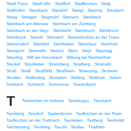
Stadl-Traun
Stadl-Ufer
Stadlhof
Stadlkirchen
Staig
Stallhofen
Stambach
Standorf
Stangl
Statzing
Staudach
Steeg
Steegen
Stegmühl
Steinach
Steinbach
Steinbach am Attersee
Steinbach am Ziehberg
Steinbach an der Steyr
Steinbichl
Steinbruch
Steinbruch
Steinbruck
Steindl
Steindorf
Steinerkirchen an der Traun
Steinersdorf
Steinfeld
Steinfelden
Steinhaus
Steinholz
Steinpichl
Steinreith
Stelzen
Stern
Steyr
Steyregg
Steyrling
Stift am Grenzbach
Stiftung bei Reichenthal
Stocket
Stockleiten
Stranzberg
Stratberg
Stratreith
Straß
Straß
Straßfeld
Straßham
Strienzing
Stroheim
Struden
Stullerding
Stumpten
Stöfling
Stöttham
Suben
Sulzbach
Sulzbach
Summerau
Süssenbach
T
Taiskirchen im Innkreis
Tambergau
Tannbach
Tannberg
Tarsdorf
Taubenbrunn
Taufkirchen an der Pram
Taufkirchen an der Trattnach
Taunleiten
Taxlberg
Teichstätt
Teichterberg
Ternberg
Teucht
Teuflau
Thalham