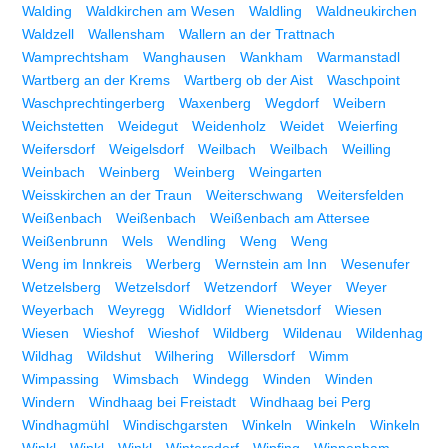
Walding
Waldkirchen am Wesen
Waldling
Waldneukirchen
Waldzell
Wallensham
Wallern an der Trattnach
Wamprechtsham
Wanghausen
Wankham
Warmanstadl
Wartberg an der Krems
Wartberg ob der Aist
Waschpoint
Waschprechtingerberg
Waxenberg
Wegdorf
Weibern
Weichstetten
Weidegut
Weidenholz
Weidet
Weierfing
Weifersdorf
Weigelsdorf
Weilbach
Weilbach
Weilling
Weinbach
Weinberg
Weinberg
Weingarten
Weisskirchen an der Traun
Weiterschwang
Weitersfelden
Weißenbach
Weißenbach
Weißenbach am Attersee
Weißenbrunn
Wels
Wendling
Weng
Weng
Weng im Innkreis
Werberg
Wernstein am Inn
Wesenufer
Wetzelsberg
Wetzelsdorf
Wetzendorf
Weyer
Weyer
Weyerbach
Weyregg
Widldorf
Wienetsdorf
Wiesen
Wiesen
Wieshof
Wieshof
Wildberg
Wildenau
Wildenhag
Wildhag
Wildshut
Wilhering
Willersdorf
Wimm
Wimpassing
Wimsbach
Windegg
Winden
Winden
Windern
Windhaag bei Freistadt
Windhaag bei Perg
Windhagmühl
Windischgarsten
Winkeln
Winkeln
Winkeln