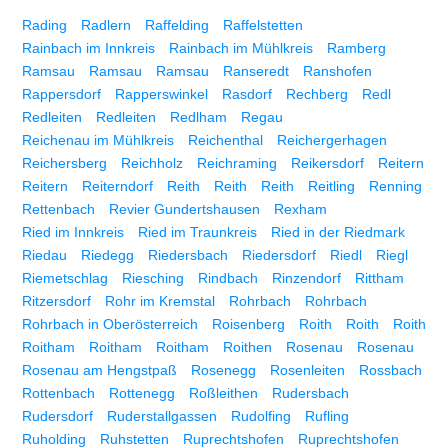
Rading
Radlern
Raffelding
Raffelstetten
Rainbach im Innkreis
Rainbach im Mühlkreis
Ramberg
Ramsau
Ramsau
Ramsau
Ranseredt
Ranshofen
Rappersdorf
Rapperswinkel
Rasdorf
Rechberg
Redl
Redleiten
Redleiten
Redlham
Regau
Reichenau im Mühlkreis
Reichenthal
Reichergerhagen
Reichersberg
Reichholz
Reichraming
Reikersdorf
Reitern
Reitern
Reiterndorf
Reith
Reith
Reith
Reitling
Renning
Rettenbach
Revier Gundertshausen
Rexham
Ried im Innkreis
Ried im Traunkreis
Ried in der Riedmark
Riedau
Riedegg
Riedersbach
Riedersdorf
Riedl
Riegl
Riemetschlag
Riesching
Rindbach
Rinzendorf
Rittham
Ritzersdorf
Rohr im Kremstal
Rohrbach
Rohrbach
Rohrbach in Oberösterreich
Roisenberg
Roith
Roith
Roith
Roitham
Roitham
Roitham
Roithen
Rosenau
Rosenau
Rosenau am Hengstpaß
Rosenegg
Rosenleiten
Rossbach
Rottenbach
Rottenegg
Roßleithen
Rudersbach
Rudersdorf
Ruderstallgassen
Rudolfing
Rufling
Ruholding
Ruhstetten
Ruprechtshofen
Ruprechtshofen