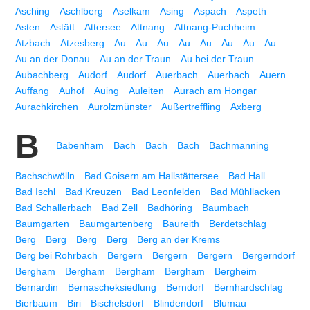
Asching
Aschlberg
Aselkam
Asing
Aspach
Aspeth
Asten
Astätt
Attersee
Attnang
Attnang-Puchheim
Atzbach
Atzesberg
Au
Au
Au
Au
Au
Au
Au
Au
Au an der Donau
Au an der Traun
Au bei der Traun
Aubachberg
Audorf
Audorf
Auerbach
Auerbach
Auern
Auffang
Auhof
Auing
Auleiten
Aurach am Hongar
Aurachkirchen
Aurolzmünster
Außertreffling
Axberg
B
Babenham
Bach
Bach
Bach
Bachmanning
Bachschwölln
Bad Goisern am Hallstättersee
Bad Hall
Bad Ischl
Bad Kreuzen
Bad Leonfelden
Bad Mühllacken
Bad Schallerbach
Bad Zell
Badhöring
Baumbach
Baumgarten
Baumgartenberg
Baureith
Berdetschlag
Berg
Berg
Berg
Berg
Berg an der Krems
Berg bei Rohrbach
Bergern
Bergern
Bergern
Bergerndorf
Bergham
Bergham
Bergham
Bergham
Bergheim
Bernardin
Bernascheksiedlung
Berndorf
Bernhardschlag
Bierbaum
Biri
Bischelsdorf
Blindendorf
Blumau