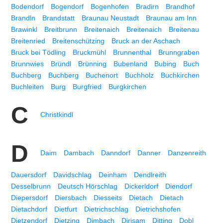
Bodendorf
Bogendorf
Bogenhofen
Bradirn
Brandhof
Brandln
Brandstatt
Braunau Neustadt
Braunau am Inn
Brawinkl
Breitbrunn
Breitenaich
Breitenaich
Breitenau
Breitenried
Breitenschützing
Bruck an der Aschach
Bruck bei Tödling
Bruckmühl
Brunnenthal
Brunngraben
Brunnwies
Bründl
Brünning
Bubenland
Bubing
Buch
Buchberg
Buchberg
Buchenort
Buchholz
Buchkirchen
Buchleiten
Burg
Burgfried
Burgkirchen
C
Christkindl
D
Daim
Dambach
Danndorf
Danner
Danzenreith
Dauersdorf
Davidschlag
Deinham
Dendlreith
Desselbrunn
Deutsch Hörschlag
Dickerldorf
Diendorf
Diepersdorf
Diersbach
Diesseits
Dietach
Dietach
Dietachdorf
Dietfurt
Dietrichschlag
Dietrichshofen
Dietzendorf
Dietzing
Dimbach
Dirisam
Ditting
Dobl