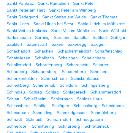
Sankt Pankraz
Sankt Pantaleon
Sankt Peter
Sankt Peter am Hart
Sankt Peter am Wimberg
Sankt Radegund
Sankt Stefan am Walde
Sankt Thomas
Sankt Ulrich
Sankt Ulrich bei Steyr
Sankt Ulrich im Mühlkreis
Sankt Veit im Innkreis
Sankt Veit im Mühlkreis
Sankt Willibald
Sarleinsbach
Sarning
Sarstein
Satteltal
Sattledt
Sattlgai
Sauldorf
Saumstraß
Saxen
Saxenegg
Saxigen
Schachadorf
Schachen
Schachermairdorf
Schaffetschlag
Schafwiesen
Schalbach
Schalchen
Schalchham
Schallersdorf
Schardenberg
Scharnstein
Scharten
Schauberg
Schauersberg
Schaumberg
Scheiben
Schenkenfelden
Scherschham
Schickenhäuser
Schiedlberg
Schieferhub
Schildorn
Schimpelsberg
Schindlau
Schlag
Schlag
Schlagereck
Schlammersdorf
Schlatt
Schleißheim
Schlierbach
Schloss Haus
Schlossberg
Schlägl
Schlögen
Schlüsslberg
Schmidham
Schmidham
Schmiding
Schmiedgassen
Schmölnberg
Schnadt
Schnaidt
Schnarrndorf
Schneegattern
Schnelldorf
Schnittering
Schnürberg
Schratteneck