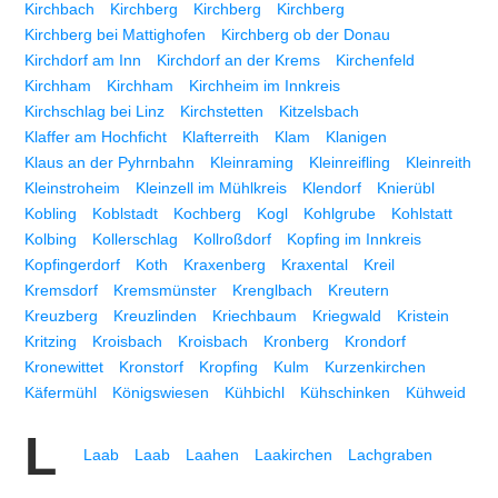
Kirchbach
Kirchberg
Kirchberg
Kirchberg
Kirchberg bei Mattighofen
Kirchberg ob der Donau
Kirchdorf am Inn
Kirchdorf an der Krems
Kirchenfeld
Kirchham
Kirchham
Kirchheim im Innkreis
Kirchschlag bei Linz
Kirchstetten
Kitzelsbach
Klaffer am Hochficht
Klafterreith
Klam
Klanigen
Klaus an der Pyhrnbahn
Kleinraming
Kleinreifling
Kleinreith
Kleinstroheim
Kleinzell im Mühlkreis
Klendorf
Knierübl
Kobling
Koblstadt
Kochberg
Kogl
Kohlgrube
Kohlstatt
Kolbing
Kollerschlag
Kollroßdorf
Kopfing im Innkreis
Kopfingerdorf
Koth
Kraxenberg
Kraxental
Kreil
Kremsdorf
Kremsmünster
Krenglbach
Kreutern
Kreuzberg
Kreuzlinden
Kriechbaum
Kriegwald
Kristein
Kritzing
Kroisbach
Kroisbach
Kronberg
Krondorf
Kronewittet
Kronstorf
Kropfing
Kulm
Kurzenkirchen
Käfermühl
Königswiesen
Kühbichl
Kühschinken
Kühweid
L
Laab
Laab
Laahen
Laakirchen
Lachgraben