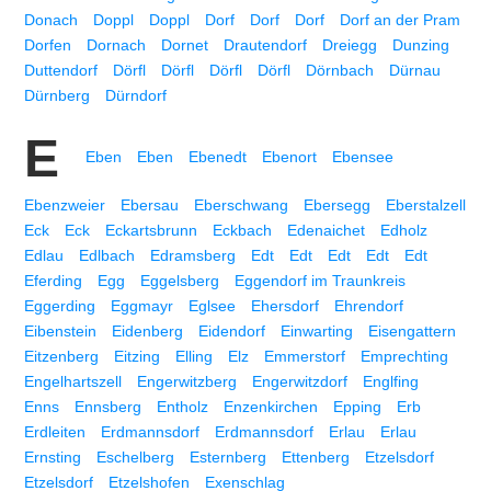
Donach
Doppl
Doppl
Dorf
Dorf
Dorf
Dorf an der Pram
Dorfen
Dornach
Dornet
Drautendorf
Dreiegg
Dunzing
Duttendorf
Dörfl
Dörfl
Dörfl
Dörfl
Dörnbach
Dürnau
Dürnberg
Dürndorf
E
Eben
Eben
Ebenedt
Ebenort
Ebensee
Ebenzweier
Ebersau
Eberschwang
Ebersegg
Eberstalzell
Eck
Eck
Eckartsbrunn
Eckbach
Edenaichet
Edholz
Edlau
Edlbach
Edramsberg
Edt
Edt
Edt
Edt
Edt
Eferding
Egg
Eggelsberg
Eggendorf im Traunkreis
Eggerding
Eggmayr
Eglsee
Ehersdorf
Ehrendorf
Eibenstein
Eidenberg
Eidendorf
Einwarting
Eisengattern
Eitzenberg
Eitzing
Elling
Elz
Emmerstorf
Emprechting
Engelhartszell
Engerwitzberg
Engerwitzdorf
Englfing
Enns
Ennsberg
Entholz
Enzenkirchen
Epping
Erb
Erdleiten
Erdmannsdorf
Erdmannsdorf
Erlau
Erlau
Ernsting
Eschelberg
Esternberg
Ettenberg
Etzelsdorf
Etzelsdorf
Etzelshofen
Exenschlag