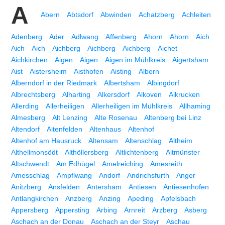
A
Abern
Abtsdorf
Abwinden
Achatzberg
Achleiten
Adenberg
Ader
Adlwang
Affenberg
Ahorn
Ahorn
Aich
Aich
Aich
Aichberg
Aichberg
Aichberg
Aichet
Aichkirchen
Aigen
Aigen
Aigen im Mühlkreis
Aigertsham
Aist
Aistersheim
Aisthofen
Aisting
Albern
Alberndorf in der Riedmark
Albertsham
Albingdorf
Albrechtsberg
Alharting
Alkersdorf
Alkoven
Alkrucken
Allerding
Allerheiligen
Allerheiligen im Mühlkreis
Allhaming
Almesberg
Alt Lenzing
Alte Rosenau
Altenberg bei Linz
Altendorf
Altenfelden
Altenhaus
Altenhof
Altenhof am Hausruck
Altensam
Altenschlag
Altheim
Althellmonsödt
Althöllersberg
Altlichtenberg
Altmünster
Altschwendt
Am Edhügel
Amelreiching
Amesreith
Amesschlag
Ampflwang
Andorf
Andrichsfurth
Anger
Anitzberg
Ansfelden
Antersham
Antiesen
Antiesenhofen
Antlangkirchen
Anzberg
Anzing
Apeding
Apfelsbach
Appersberg
Appersting
Arbing
Arnreit
Arzberg
Asberg
Aschach an der Donau
Aschach an der Steyr
Aschau