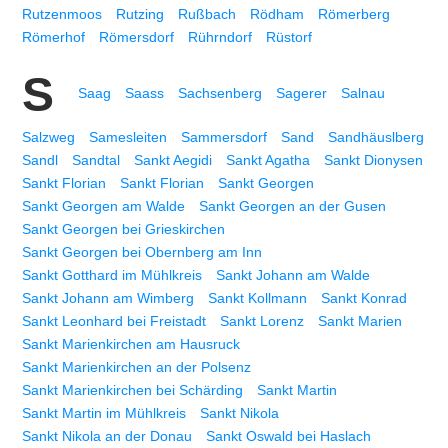
Rutzenmoos
Rutzing
Rußbach
Rödham
Römerberg
Römerhof
Römersdorf
Rührndorf
Rüstorf
S
Saag
Saass
Sachsenberg
Sagerer
Salnau
Salzweg
Samesleiten
Sammersdorf
Sand
Sandhäuslberg
Sandl
Sandtal
Sankt Aegidi
Sankt Agatha
Sankt Dionysen
Sankt Florian
Sankt Florian
Sankt Georgen
Sankt Georgen am Walde
Sankt Georgen an der Gusen
Sankt Georgen bei Grieskirchen
Sankt Georgen bei Obernberg am Inn
Sankt Gotthard im Mühlkreis
Sankt Johann am Walde
Sankt Johann am Wimberg
Sankt Kollmann
Sankt Konrad
Sankt Leonhard bei Freistadt
Sankt Lorenz
Sankt Marien
Sankt Marienkirchen am Hausruck
Sankt Marienkirchen an der Polsenz
Sankt Marienkirchen bei Schärding
Sankt Martin
Sankt Martin im Mühlkreis
Sankt Nikola
Sankt Nikola an der Donau
Sankt Oswald bei Haslach