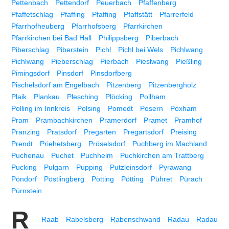
Pettenbach
Pettendorf
Peuerbach
Pfaffenberg
Pfaffetschlag
Pfaffing
Pfaffing
Pfaffstätt
Pfarrerfeld
Pfarrhofheuberg
Pfarrhofsberg
Pfarrkirchen
Pfarrkirchen bei Bad Hall
Philippsberg
Piberbach
Piberschlag
Piberstein
Pichl
Pichl bei Wels
Pichlwang
Pichlwang
Pieberschlag
Pierbach
Pieslwang
Pießling
Pimingsdorf
Pinsdorf
Pinsdorfberg
Pischelsdorf am Engelbach
Pitzenberg
Pitzenbergholz
Plaik
Plankau
Plesching
Plöcking
Pollham
Polling im Innkreis
Polsing
Pomedt
Posern
Poxham
Pram
Prambachkirchen
Pramerdorf
Pramet
Pramhof
Pranzing
Pratsdorf
Pregarten
Pregartsdorf
Preising
Prendt
Priehetsberg
Pröselsdorf
Puchberg im Machland
Puchenau
Puchet
Puchheim
Puchkirchen am Trattberg
Pucking
Pulgarn
Pupping
Putzleinsdorf
Pyrawang
Pöndorf
Pöstlingberg
Pötting
Pötting
Pühret
Pürach
Pürnstein
R
Raab
Rabelsberg
Rabenschwand
Radau
Radau