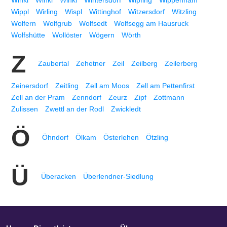
Winkl
Winkl
Winkl
Wintersdorf
Wipfing
Wippenham
Wippl
Wirling
Wispl
Wittinghof
Witzersdorf
Witzling
Wolfern
Wolfgrub
Wolfsedt
Wolfsegg am Hausruck
Wolfshütte
Wollöster
Wögern
Wörth
Z
Zaubertal
Zehetner
Zeil
Zeilberg
Zeilerberg
Zeinersdorf
Zeitling
Zell am Moos
Zell am Pettenfirst
Zell an der Pram
Zenndorf
Zeurz
Zipf
Zottmann
Zulissen
Zwettl an der Rodl
Zwickledt
Ö
Öhndorf
Ölkam
Österlehen
Ötzling
Ü
Überacken
Überlendner-Siedlung