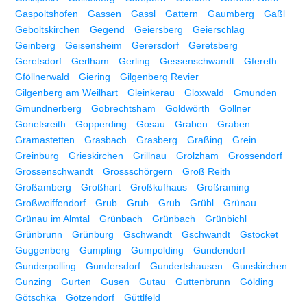
Gaspoltshofen
Gassen
Gassl
Gattern
Gaumberg
Gaßl
Geboltskirchen
Gegend
Geiersberg
Geierschlag
Geinberg
Geisensheim
Gerersdorf
Geretsberg
Geretsdorf
Gerlham
Gerling
Gessenschwandt
Gfereth
Gföllnerwald
Giering
Gilgenberg Revier
Gilgenberg am Weilhart
Gleinkerau
Gloxwald
Gmunden
Gmundnerberg
Gobrechtsham
Goldwörth
Gollner
Gonetsreith
Gopperding
Gosau
Graben
Graben
Gramastetten
Grasbach
Grasberg
Graßing
Grein
Greinburg
Grieskirchen
Grillnau
Grolzham
Grossendorf
Grossenschwandt
Grossschörgern
Groß Reith
Großamberg
Großhart
Großkufhaus
Großraming
Großweiffendorf
Grub
Grub
Grub
Grübl
Grünau
Grünau im Almtal
Grünbach
Grünbach
Grünbichl
Grünbrunn
Grünburg
Gschwandt
Gschwandt
Gstocket
Guggenberg
Gumpling
Gumpolding
Gundendorf
Gunderpolling
Gundersdorf
Gundertshausen
Gunskirchen
Gunzing
Gurten
Gusen
Gutau
Guttenbrunn
Gölding
Götschka
Götzendorf
Güttlfeld