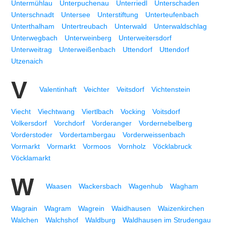
Untermühlau
Unterpuchenau
Unterriedl
Unterschaden
Unterschnadt
Untersee
Unterstiftung
Unterteufenbach
Unterthalham
Untertreubach
Unterwald
Unterwaldschlag
Unterwegbach
Unterweinberg
Unterweitersdorf
Unterweitrag
Unterweißenbach
Uttendorf
Uttendorf
Utzenaich
V
Valentinhaft
Veichter
Veitsdorf
Vichtenstein
Viecht
Viechtwang
Viertlbach
Vocking
Voitsdorf
Volkersdorf
Vorchdorf
Vorderanger
Vordernebelberg
Vorderstoder
Vordertambergau
Vorderweissenbach
Vormarkt
Vormarkt
Vormoos
Vornholz
Vöcklabruck
Vöcklamarkt
W
Waasen
Wackersbach
Wagenhub
Wagham
Wagrain
Wagram
Wagrein
Waidhausen
Waizenkirchen
Walchen
Walchshof
Waldburg
Waldhausen im Strudengau