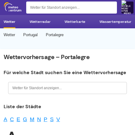
z 
MENÜ
Wetter
Wetterradar
Wetterkarte
Wassertemperatur
Wetter
Portugal
Portalegre
Wettervorhersage – Portalegre
Für welche Stadt suchen Sie eine Wettervorhersage
Liste der Städte
A
C
E
G
M
N
P
S
V