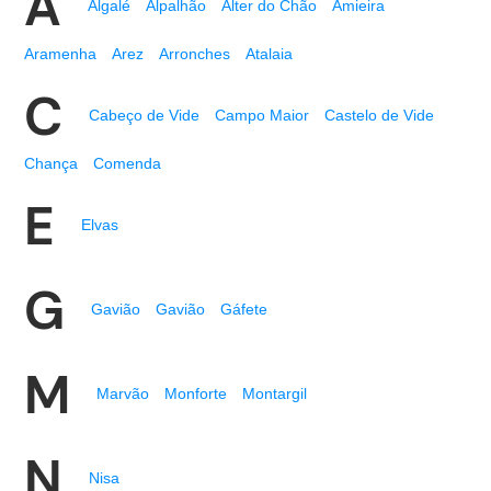
A
Algalé
Alpalhão
Alter do Chão
Amieira
Aramenha
Arez
Arronches
Atalaia
C
Cabeço de Vide
Campo Maior
Castelo de Vide
Chança
Comenda
E
Elvas
G
Gavião
Gavião
Gáfete
M
Marvão
Monforte
Montargil
N
Nisa