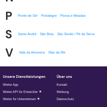
P
Ponte de Sôr
Portalegre
Póvoa e Meadas
S
Santo André
São Brás
São Simão / Pé da Serra
V
Vale da Amoreira
Vilar da Mó
Unsere Dienstleistungen
Über uns
Wetter App
Kontakt
Wetter API für Entwickler
Werbung
Wetter für Unternehmen
Datenschutz