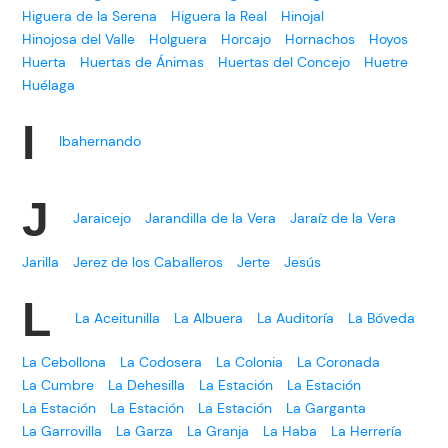
Higuera de la Serena
Higuera la Real
Hinojal
Hinojosa del Valle
Holguera
Horcajo
Hornachos
Hoyos
Huerta
Huertas de Ánimas
Huertas del Concejo
Huetre
Huélaga
I
Ibahernando
J
Jaraicejo
Jarandilla de la Vera
Jaraíz de la Vera
Jarilla
Jerez de los Caballeros
Jerte
Jesús
L
La Aceitunilla
La Albuera
La Auditoría
La Bóveda
La Cebollona
La Codosera
La Colonia
La Coronada
La Cumbre
La Dehesilla
La Estación
La Estación
La Estación
La Estación
La Estación
La Garganta
La Garrovilla
La Garza
La Granja
La Haba
La Herrería