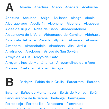
A
Abadía
Abertura
Acebo
Acedera
Acehuche
Aceituna
Aceuchal
Ahigal
Ahillones
Alange
Albalá
Alburquerque
Alcollarín
Alconchel
Alconera
Alcuéscar
Aldea de Trujillo
Aldea del Cano
Aldeacentenera
Aldeanueva de la Vera
Aldeanueva del Camino
Aldehuela
Aldehuela del Jerte
Aliseda
Aljucén
Almansa
Almaraz
Almendral
Almendralejo
Almoharín
Alía
Ardila
Arrofranco
Arrolobos
Arroyo de San Serván
Arroyo de la Luz
Arroyo del Gato
Arroyomolinos de Montánchez
Arroyomolinos de la Vera
Atalaya
Avellanar
Azabal
Azuaga
B
Badajoz
Baldío de la Grulla
Barcarrota
Barrado
Baterno
Baños de Montemayor
Belvis de Monroy
Belén
Benquerencia de la Serena
Berlanga
Bermejana
Berrocalejo
Berrocalillo
Berzocana
Bienvenida