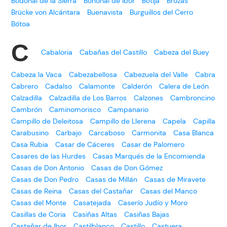
Bodonal de la Sierra
Bohonal de Ibor
Botija
Brozas
Brücke von Alcántara
Buenavista
Burguillos del Cerro
Bótoa
C
Cabaloria
Cabañas del Castillo
Cabeza del Buey
Cabeza la Vaca
Cabezabellosa
Cabezuela del Valle
Cabra
Cabrero
Cadalso
Calamonte
Calderón
Calera de León
Calzadilla
Calzadilla de Los Barros
Calzones
Cambroncino
Cambrón
Caminomorisco
Campanario
Campillo de Deleitosa
Campillo de Llerena
Capela
Capilla
Carabusino
Carbajo
Carcaboso
Carmonita
Casa Blanca
Casa Rubia
Casar de Cáceres
Casar de Palomero
Casares de las Hurdes
Casas Marqués de la Encomienda
Casas de Don Antonio
Casas de Don Gómez
Casas de Don Pedro
Casas de Millán
Casas de Miravete
Casas de Reina
Casas del Castañar
Casas del Manco
Casas del Monte
Casatejada
Caserío Judío y Moro
Casillas de Coria
Casiñas Altas
Casiñas Bajas
Castañar de Ibor
Castilblanco
Castillo
Castuera