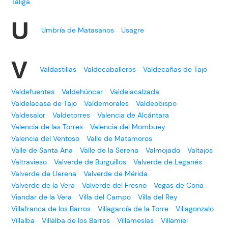
Táliga
U
Umbría de Matasanos
Usagre
V
Valdastillas
Valdecaballeros
Valdecañas de Tajo
Valdefuentes
Valdehúncar
Valdelacalzada
Valdelacasa de Tajo
Valdemorales
Valdeobispo
Valdesalor
Valdetorres
Valencia de Alcántara
Valencia de las Torres
Valencia del Mombuey
Valencia del Ventoso
Valle de Matamoros
Valle de Santa Ana
Valle de la Serena
Valmojado
Valtajos
Valtravieso
Valverde de Burguillos
Valverde de Leganés
Valverde de Llerena
Valverde de Mérida
Valverde de la Vera
Valverde del Fresno
Vegas de Coria
Viandar de la Vera
Villa del Campo
Villa del Rey
Villafranca de los Barros
Villagarcía de la Torre
Villagonzalo
Villalba
Villalba de los Barros
Villamesías
Villamiel