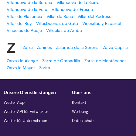
Villanueva de la Serena
Villanueva de la Sierra
Villanueva de la Vera
Villanueva del Fresno
Villar de Plasencia
Villar de Rena
Villar del Pedroso
Villar del Rey
Villasbuenas de Gata
Vinosillas y Espartal
Viñuelas de Abajo
Viñuelas de Arriba
Z
Zafra
Zahinos
Zalamea de la Serena
Zarza Capilla
Zarza de Alange
Zarza de Granadilla
Zarza de Montánchez
Zarza la Mayor
Zorita
Unsere Dienstleistungen
Über uns
Wetter App
Kontakt
Wetter API für Entwickler
Werbung
Wetter für Unternehmen
Datenschutz