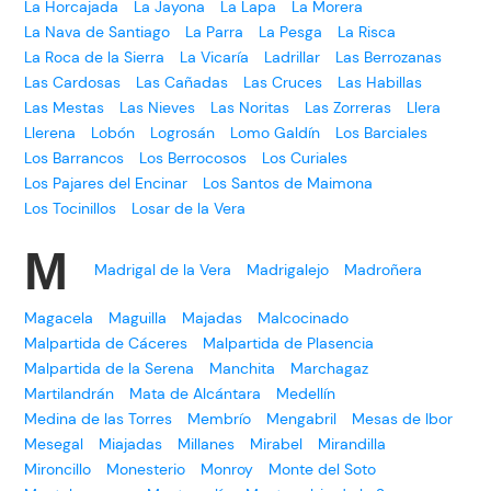
La Horcajada
La Jayona
La Lapa
La Morera
La Nava de Santiago
La Parra
La Pesga
La Risca
La Roca de la Sierra
La Vicaría
Ladrillar
Las Berrozanas
Las Cardosas
Las Cañadas
Las Cruces
Las Habillas
Las Mestas
Las Nieves
Las Noritas
Las Zorreras
Llera
Llerena
Lobón
Logrosán
Lomo Galdín
Los Barciales
Los Barrancos
Los Berrocosos
Los Curiales
Los Pajares del Encinar
Los Santos de Maimona
Los Tocinillos
Losar de la Vera
M
Madrigal de la Vera
Madrigalejo
Madroñera
Magacela
Maguilla
Majadas
Malcocinado
Malpartida de Cáceres
Malpartida de Plasencia
Malpartida de la Serena
Manchita
Marchagaz
Martilandrán
Mata de Alcántara
Medellín
Medina de las Torres
Membrío
Mengabril
Mesas de Ibor
Mesegal
Miajadas
Millanes
Mirabel
Mirandilla
Mironcillo
Monesterio
Monroy
Monte del Soto