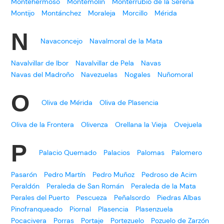
Montehermoso
Montemolín
Monterrubio de la Serena
Montijo
Montánchez
Moraleja
Morcillo
Mérida
N
Navaconcejo
Navalmoral de la Mata
Navalvillar de Ibor
Navalvillar de Pela
Navas
Navas del Madroño
Navezuelas
Nogales
Nuñomoral
O
Oliva de Mérida
Oliva de Plasencia
Oliva de la Frontera
Olivenza
Orellana la Vieja
Ovejuela
P
Palacio Quemado
Palacios
Palomas
Palomero
Pasarón
Pedro Martín
Pedro Muñoz
Pedroso de Acim
Peraldón
Peraleda de San Román
Peraleda de la Mata
Perales del Puerto
Pescueza
Peñalsordo
Piedras Albas
Pinofranqueado
Piornal
Plasencia
Plasenzuela
Pocacivera
Porras
Portaje
Portezuelo
Pozuelo de Zarzón