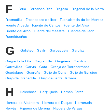
F
Feria
Fernando Díaz
Fragosa
Fregenal de la Sierra
Fresnedilla
Fresnedoso de Ibor
Fuenlabrada de los Montes
Fuente Arcada
Fuente de Cantos
Fuente del Aliso
Fuente del Arco
Fuente del Maestre
Fuentes de León
Fuentidueñas
G
Galisteo
Galán
Garbayuela
Garcíaz
Garganta la Olla
Gargantilla
Gargüera
Garlitos
Garrovillas
Garvín
Gata
Granja de Torrehermosa
Guadalupe
Guareña
Guijo de Coria
Guijo de Galisteo
Guijo de Granadilla
Guijo de Santa Bárbara
H
Helechosa
Herguijuela
Hernán-Pérez
Herrera de Alcántara
Herrera del Duque
Herreruela
Hervás
Higuera de Llerena
Higuera de Vargas