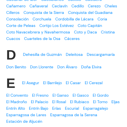
Cañamero
Cañaveral
Ceclavín
Cedillo
Cerezo
Cheles
Cilleros
Conquista de la Sierra
Conquista del Guadiana
Consolación
Corchuela
Cordobilla de Lácara
Coria
Corte de Peleas
Cortijo Los Estévez
Coto Capitán
Coto Navacebrera y Navahermosa
Coto y Daca
Cristina
Cuacos
Cuarteles de la Osa
Cáceres
D
Dehesilla de Guzmán
Deleitosa
Descargamaría
Don Benito
Don Llorente
Don Álvaro
Doña Elvira
E
El Asegur
El Barrilejo
El Casar
El Cerezal
El Convento
El Fresno
El Ganso
El Gasco
El Gordo
El Madroño
El Palacio
El Rosal
El Rubiaco
El Torno
Eljas
Entrín Alto
Entrín Bajo
Erías
Escurial
Esparragalejo
Esparragosa de Lares
Esparragosa de la Serena
Estación de Aljucén