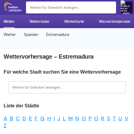
z 
MENÜ
Wetter
Wetterradar
Wetterkarte
Wassertemperatur
Wetter
Spanien
Estremadura
Wettervorhersage – Estremadura
Für welche Stadt suchen Sie eine Wettervorhersage
Liste der Städte
A
B
C
D
E
F
G
H
I
J
L
M
N
O
P
Q
R
S
T
U
V
Z