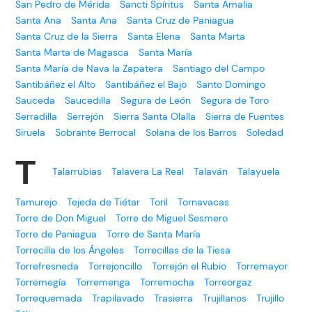
San Pedro de Mérida
Sancti Spíritus
Santa Amalia
Santa Ana
Santa Ana
Santa Cruz de Paniagua
Santa Cruz de la Sierra
Santa Elena
Santa Marta
Santa Marta de Magasca
Santa María
Santa María de Nava la Zapatera
Santiago del Campo
Santibáñez el Alto
Santibáñez el Bajo
Santo Domingo
Sauceda
Saucedilla
Segura de León
Segura de Toro
Serradilla
Serrejón
Sierra Santa Olalla
Sierra de Fuentes
Siruela
Sobrante Berrocal
Solana de los Barros
Soledad
T
Talarrubias
Talavera La Real
Talaván
Talayuela
Tamurejo
Tejeda de Tiétar
Toril
Tornavacas
Torre de Don Miguel
Torre de Miguel Sesmero
Torre de Paniagua
Torre de Santa María
Torrecilla de los Ángeles
Torrecillas de la Tiesa
Torrefresneda
Torrejoncillo
Torrejón el Rubio
Torremayor
Torremegía
Torremenga
Torremocha
Torreorgaz
Torrequemada
Trapilavado
Trasierra
Trujillanos
Trujillo