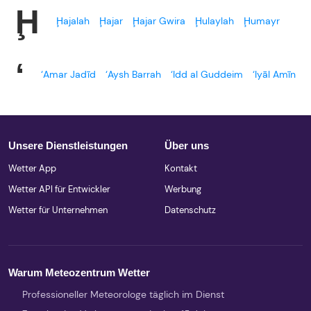
Ḩ
Ḩajalah
Ḩajar
Ḩajar Gwira
Ḩulaylah
Ḩumayr
‘
‘Amar Jadīd
‘Aysh Barrah
‘Idd al Guddeim
‘Iyāl Amīn
Unsere Dienstleistungen
Über uns
Wetter App
Kontakt
Wetter API für Entwickler
Werbung
Wetter für Unternehmen
Datenschutz
Warum Meteozentrum Wetter
Professioneller Meteorologe täglich im Dienst