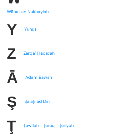
Wāḩat an Nukhaylah
Y
Yūnus
Z
Zarqā’ Ḩadīdah
Ā
Ādam Bawsh
Ş
Şalāḩ ad Dīn
Ţ
Ţawīlah
Ţuruq
Ţūrīyah