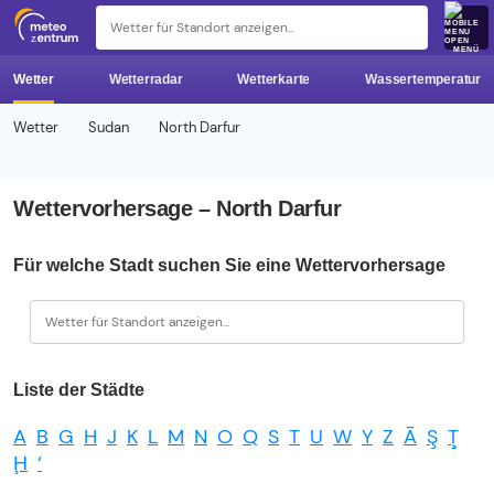
z 
MENÜ
Wetter
Wetterradar
Wetterkarte
Wassertemperatur
Wetter
Sudan
North Darfur
Wettervorhersage – North Darfur
Für welche Stadt suchen Sie eine Wettervorhersage
Liste der Städte
A
B
G
H
J
K
L
M
N
O
Q
S
T
U
W
Y
Z
Ā
Ş
Ţ
Ḩ
‘