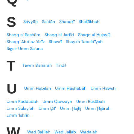
S
Sayyāḩ
Sa‘dān
Shabakī
Shallākhah
Shaqq al Bashām
Shaqq al Jadīd
Shaqq al Ḩujaylīj
Shaqq ‘Abd az ‘Azīz
Shawrī
Shaykh Tabaldīyah
Sigeir Umm Sa‘una
T
Tawm Bishārah
Tindil
U
Umm Habīlah
Umm Hashābah
Umm Hawsh
Umm Kaddadah
Umm Qawzayn
Umm Rukūbah
Umm Sulay‘ah
Umm Ḑil‘
Umm Ḩajlīj
Umm Ḩijārah
Umm ‘Ishrīn
W
Wad Balīlah
Wad Jallāb
Wada‘ah