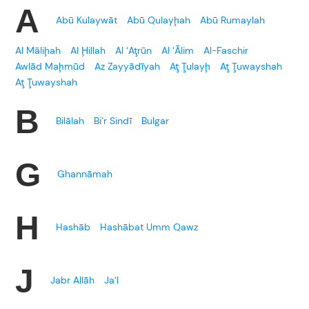
A
Abū Kulaywāt
Abū Qulayḩah
Abū Rumaylah
Al Māliḩah
Al Ḩillah
Al ‘Aţrūn
Al ‘Ālim
Al-Faschir
Awlād Maḩmūd
Az Zayyādīyah
Aţ Ţulayḩ
Aţ Ţuwayshah
Aţ Ţuwayshah
B
Bilālah
Bi’r Sindī
Bulgar
G
Ghannāmah
H
Hashāb
Hashābat Umm Qawz
J
Jabr Allāh
Ja‘l