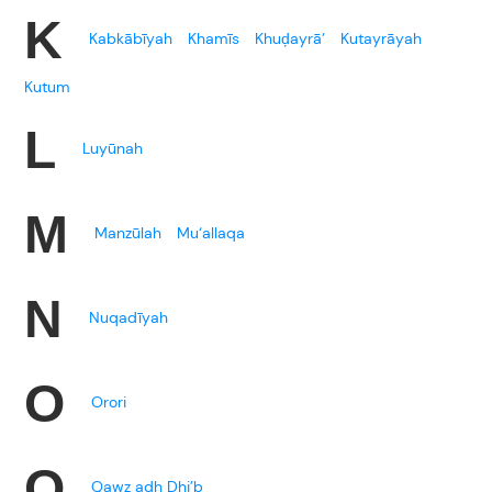
K
Kabkābīyah
Khamīs
Khuḑayrā’
Kutayrāyah
Kutum
L
Luyūnah
M
Manzūlah
Mu‘allaqa
N
Nuqadīyah
O
Orori
Q
Qawz adh Dhi’b