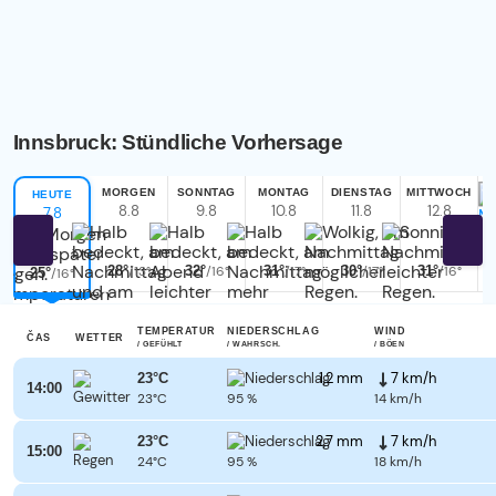
Innsbruck: Stündliche Vorhersage
MORGEN
SONNTAG
MONTAG
DIENSTAG
MITTWOCH
HEUTE
8.8
9.8
10.8
11.8
12.8
7.8
La
28°
/13°
32°
/16°
31°
/17°
30°
/17°
31°
/16°
V
25°
/16°
TEMPERATUR
NIEDERSCHLAG
WIND
ČAS
WETTER
/ GEFÜHLT
/ WAHRSCH.
/ BÖEN
1,2 mm
7 km/h
23°C
14:00
23°C
95 %
14 km/h
2,7 mm
7 km/h
23°C
15:00
24°C
95 %
18 km/h